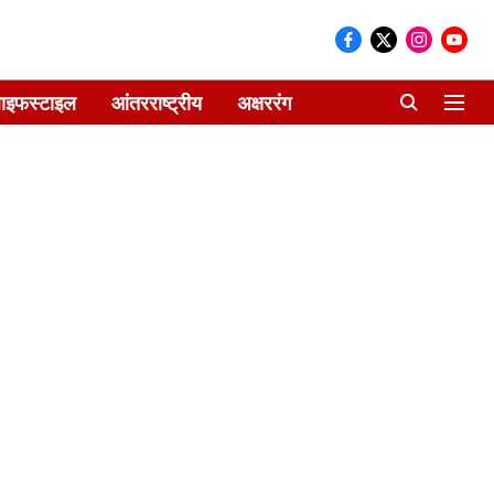
ाइफस्टाइल
आंतरराष्ट्रीय
अक्षररंग