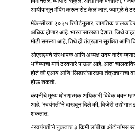
विमानतळ, व्यापारी संकुल, औद्योगिक वसाहती, गज
आधीपासून मॅपिंग करून सेट केलं जातं, ज्यामुळे ते ठ
मॅकेन्सीच्या २०२५ रिपोर्टनुसार, जागतिक चालकविर
अधिक होणार आहे. भारतासारख्या देशात, जिथे वाह
मोठी समस्या आहे, तिथे ही तंत्रज्ञान सुरक्षित आ
ओएसएमचे संस्थापक आणि अध्यक्ष उदय नारंग म्हणाले
भविष्याचा मार्ग ठरवणारे पाऊल आहे. आता चालकविरह
होतं की एआय आणि ‘लिडार’सारख्या तंत्रज्ञानाचा
होऊ शकतो.
कंपनीचे मुख्य धोरणात्मक अधिकारी विवेक धवन म्हणाल
आहे. ‘स्वयंगती’ने दाखवून दिले की, विजेरी उद्योगात
शकतात.
-‘स्वयंगती’ने नुकताच ३ किमी लांबीचा ऑटोनॉमस रूट ट