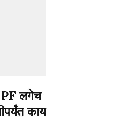
 PF लगेच
ीपर्यंत काय