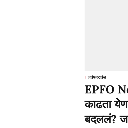
लाईफस्टाईल
EPFO New
काढता येणा
बदललं? जा