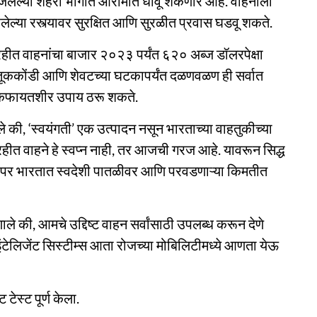
बजलेल्या शहरी भागात आरामात धावू शकणार आहे. वाहनाला
रलेल्या रस्त्यावर सुरक्षित आणि सुरळीत प्रवास घडवू शकते.
हीत वाहनांचा बाजार २०२३ पर्यंत ६२० अब्ज डॉलरपेक्षा
तूककोंडी आणि शेवटच्या घटकापर्यंत दळणवळण ही सर्वात
णि किफायतशीर उपाय ठरू शकते.
 की, ‘स्वयंगती’ एक उत्पादन नसून भारताच्या वाहतुकीच्या
ीत वाहने हे स्वप्न नाही, तर आजची गरज आहे. यावरून सिद्ध
 वापर भारतात स्वदेशी पातळीवर आणि परवडणाऱ्या किमतीत
े की, आमचे उद्दिष्ट वाहन सर्वांसाठी उपलब्ध करून देणे
 इंटेलिजेंट सिस्टीम्स आता रोजच्या मोबिलिटीमध्ये आणता येऊ
ेस्ट पूर्ण केला.