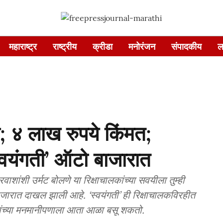
महाराष्ट्र
राष्ट्रीय
क्रीडा
मनोरंजन
संपादकीय
ल
ी; ४ लाख रुपये किंमत;
वयंगती’ ऑटो बाजारात
्रवाशांशी उर्मट बोलणे या रिक्षाचालकांच्या सवयीला तुम्ही
जारात दाखल झाली आहे. ‘स्वयंगती’ ही रिक्षाचालकविरहीत
लकांच्या मनमानीपणाला आता आळा बसू शकतो.