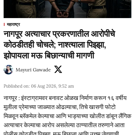
महाराष्ट्र
नागपूर अत्याचार प्रकरणातील आरोपीचे
कोठडीतही चोचले; नाश्त्याला पिझ्झा,
झोपायला मऊ बिछान्याची मागणी
Mayuri Gawade
Published on
:
06 Aug 2026, 9:52 am
नागपूर : इंस्टाग्रामवर बनावट ओळख निर्माण करून १६ वर्षीय
मुलीला प्रेमाच्या जाळ्यात ओढल्याचा, तिचे खासगी फोटो
मिळवून ब्लॅकमेल केल्याचा आणि भाड्याच्या खोलीत डांबून लैंगिक
अत्याचार केल्याचा आरोप असलेल्या ठाण्यातील तरुणाने आता
पोलीस कोठडीत पिझ्झा, मऊ बिछाना आणि उत्तम जेवणाची