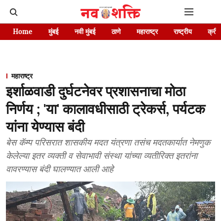
Home
मुंबई
नवी मुंबई
ठाणे
महाराष्ट्र
राष्ट्रीय
क्रीड
महाराष्ट्र
इर्शाळवाडी दुर्घटनेवर प्रशासनाचा मोठा
निर्णय ; 'या' कालावधीसाठी ट्रेकर्स, पर्यटक
यांना येण्यास बंदी
बेस कॅम्प परिसरात शासकीय मदत यंत्रणा तसंच मदतकार्यात नेमणुक
केलेल्या इतर व्यक्ती व सेवाभावी संस्था यांच्या व्यतीरिक्त इतरांना
वावरण्यास बंदी घालण्यात आली आहे