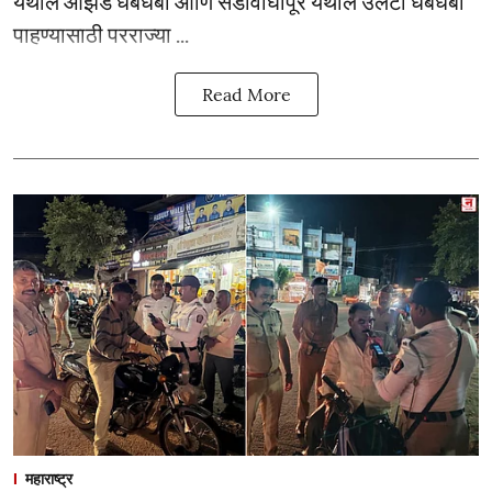
येथील ओझर्डे धबधबा आणि सडावाघापूर येथील उलटा धबधबा
पाहण्यासाठी परराज्या ...
Read More
महाराष्ट्र