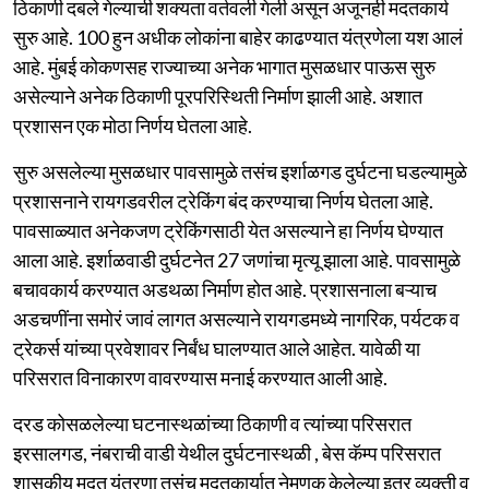
ठिकाणी दबले गेल्याची शक्यता वर्तवली गेली असून अजूनही मदतकार्य
सुरु आहे. 100 हुन अधीक लोकांना बाहेर काढण्यात यंत्रणेला यश आलं
आहे. मुंबई कोकणसह राज्याच्या अनेक भागात मुसळधार पाऊस सुरु
असेल्याने अनेक ठिकाणी पूरपरिस्थिती निर्माण झाली आहे. अशात
प्रशासन एक मोठा निर्णय घेतला आहे.
सुरु असलेल्या मुसळधार पावसामुळे तसंच इर्शाळगड दुर्घटना घडल्यामुळे
प्रशासनाने रायगडवरील ट्रेकिंग बंद करण्याचा निर्णय घेतला आहे.
पावसाळ्यात अनेकजण ट्रेकिंगसाठी येत असल्याने हा निर्णय घेण्यात
आला आहे. इर्शाळवाडी दुर्घटनेत 27 जणांचा मृत्यू झाला आहे. पावसामुळे
बचावकार्य करण्यात अडथळा निर्माण होत आहे. प्रशासनाला बऱ्याच
अडचणींना समोरं जावं लागत असल्याने रायगडमध्ये नागरिक, पर्यटक व
ट्रेकर्स यांच्या प्रवेशावर निर्बंध घालण्यात आले आहेत. यावेळी या
परिसरात विनाकारण वावरण्यास मनाई करण्यात आली आहे.
दरड कोसळलेल्या घटनास्थळांच्या ठिकाणी व त्यांच्या परिसरात
इरसालगड, नंबराची वाडी येथील दुर्घटनास्थळी , बेस कॅम्प परिसरात
शासकीय मदत यंत्रणा तसंच मदतकार्यात नेमणुक केलेल्या इतर व्यक्ती व