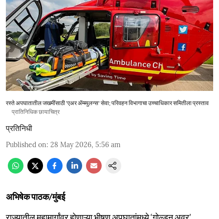
रस्ते अपघातातील जखमींसाठी 'एअर ॲम्ब्युलन्स' सेवा; परिवहन विभागाचा उच्चाधिकार समितीला प्रस्ताव
प्रातिनिधिक छायाचित्र
प्रतिनिधी
Published on
:
28 May 2026, 5:56 am
अभिषेक पाठक/मुंबई
राज्यातील महामार्गांवर होणाऱ्या भीषण अपघातांमध्ये ‘गोल्डन अवर’