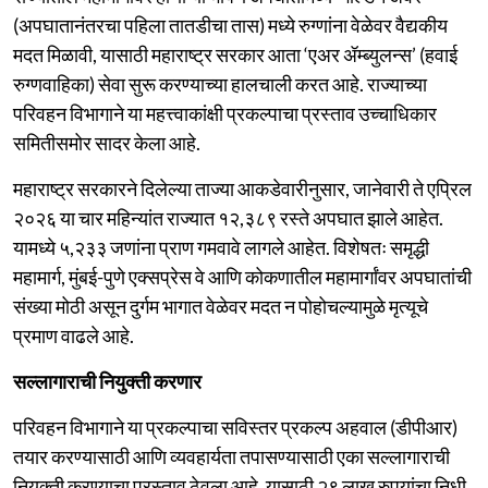
(अपघातानंतरचा पहिला तातडीचा तास) मध्ये रुग्णांना वेळेवर वैद्यकीय
मदत मिळावी, यासाठी महाराष्ट्र सरकार आता ‘एअर ॲम्ब्युलन्स’ (हवाई
रुग्णवाहिका) सेवा सुरू करण्याच्या हालचाली करत आहे. राज्याच्या
परिवहन विभागाने या महत्त्वाकांक्षी प्रकल्पाचा प्रस्ताव उच्चाधिकार
समितीसमोर सादर केला आहे.
महाराष्ट्र सरकारने दिलेल्या ताज्या आकडेवारीनुसार, जानेवारी ते एप्रिल
२०२६ या चार महिन्यांत राज्यात १२,३८९ रस्ते अपघात झाले आहेत.
यामध्ये ५,२३३ जणांना प्राण गमवावे लागले आहेत. विशेषतः समृद्धी
महामार्ग, मुंबई-पुणे एक्सप्रेस वे आणि कोकणातील महामार्गांवर अपघातांची
संख्या मोठी असून दुर्गम भागात वेळेवर मदत न पोहोचल्यामुळे मृत्यूचे
प्रमाण वाढले आहे.
सल्लागाराची नियुक्ती करणार
परिवहन विभागाने या प्रकल्पाचा सविस्तर प्रकल्प अहवाल (डीपीआर)
तयार करण्यासाठी आणि व्यवहार्यता तपासण्यासाठी एका सल्लागाराची
नियुक्ती करण्याचा प्रस्ताव ठेवला आहे. यासाठी २९ लाख रुपयांचा निधी