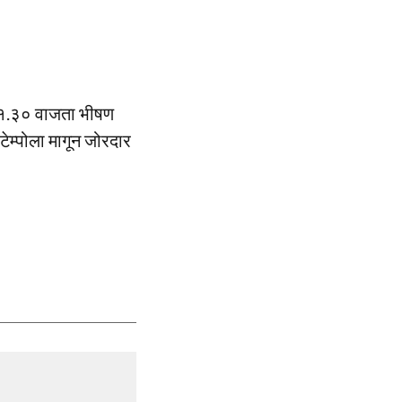
मारे १.३० वाजता भीषण
टेम्पोला मागून जोरदार