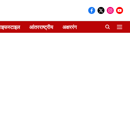
ाइफस्टाइल
आंतरराष्ट्रीय
अक्षररंग