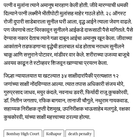
पत्नी व मुलांना त्याने अमानुष मारहाण केली होती. जीवे मारण्याची धमकी
दिल्याने पत्नी लक्ष्मीने भीतीपोटी मुलांसह माहेर गाठले होते. २८ ऑगस्ट
रोजी दुपारी साडेबाराला सुनील घरी आला, वृद्ध आईने त्याला जेवण वाढले.
पण जेवणाचे ताट भिरकावून सुनीलने आईकडे दारूसाठी पैसे मागितले. पैसे
देण्यास नकार देताच त्याने गळा दाबून आईचा अमानुष खून केला. जीवाच्या
आकांताने तडफडणाऱ्या वृद्धेची हालचाल थंड होताच नराधम सुनीलने
चाकू आणि सत्तुराने पोटावर, मांडीवर वार केले. शरीराच्या उजव्या बाजूचे
अवयव काढून ते स्टोव्हवर शिजवून खाण्याचा प्रयत्न केला.
जिल्हा न्यायालयात या खटल्यात ३४ साक्षीदारांपैकी प्रत्यक्षात १२
जणांच्या साक्षी नोंदविण्यात आल्या. त्यात तपास अधिकारी संजय मोरे,
गुरुप्रसाद जाधव, मयुर कंदले, नवनाथ डवरी, फिर्यादी राजू कुचकोरवी,
डॉ. नितीन जगताप, रफिक बागवान, तानाजी चौगुले, नथुराम गायकवाड,
सहाय्यक निरीक्षक तृप्ती देशमुख, उपनिरीक्षक भाऊसाहेब मलगुडे, रक्षका
कुचकोरवी, यांच्या साक्षी महत्त्वाच्या ठरल्या होत्या.
Bombay High Court
Kolhapur
death penalty