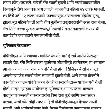
टोपण (कॅप) उघडले. यावेळी गॅस गळती झाली आणि स्वयंपाकघरातील
दिव्यामुळे तिथे अचानक आग लागली. या आगीत महिला ५४ टक्के भाजली,
तर तिचे पती १२ टक्के भाजले. उपचार सुरू असतानाच महिलेचा मृत्यू
झाला. मृत महिलेचे पती आणि तीन मुलींसह तक्रारदारांनी असा दावा केला,
गॅस सिलिंडरचा पुरवठा करण्यापूर्वी त्याची रीतसर तपासणी करण्याची
कायदेशीर जबाबदारी गॅस कंपनीची होती.
युक्तिवाद फेटाळला
बीपीसीएल आणि त्यांच्या स्थानिक कार्यालयाने हे सर्व आरोप फेटाळून
लावले होते. गॅस सिलिंडरच्या चुकीच्या जोडणीमुळे (कनेक्शन) हा अपघात
झाला असावा, असा दावा कंपनीने केला होता. सिलिंडरचे सील शाबूत
असणे म्हणजेच त्याची योग्य तपासणी झाली होती. असे सांगत कंपनीने
कायदेशीर कालमर्यादेचे कारण देत ही तक्रार फेटाळण्याची मागणी केली
होती. मात्र, ग्राहक आयोगाने हा युक्तिवाद अमान्य केला. वारंवार
पाठपुरावा करूनही तक्रारदारांना विमा दावा कुठे आणि कसा सादर
करावा, याची कोणतीही स्पष्ट माहिती बीपीसीएलकडून देण्यात आली
नव्हती, असे आयोगाने नमूद केले. केवळ विलंबाच्या कारणास्तव तक्रार