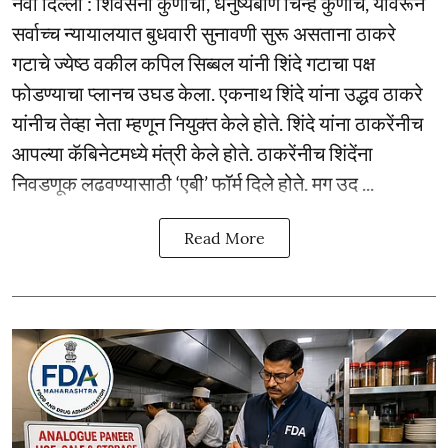
नवी दिल्ली : शिवसेना कुणाची, धनुष्यबाण चिन्ह कुणाचे, यावरून
सर्वाच्च न्यायालयात बुधवारी सुनावणी सुरू असताना ठाकरे
गटाचे ज्येष्ठ वकील कपिल सिब्बल यांनी शिंदे गटाचा पक्ष
फोडण्याचा प्लानच उघड केला. एकनाथ शिंदे यांना उद्धव ठाकरे
यांनीच तेव्हा नेता म्हणून नियुक्त केले होते. शिंदे यांना ठाकरेंनीच
आपल्या कॅबिनेटमध्ये मंत्री केले होते. ठाकरेंनीच शिंदेंना
निवडणूक लढवण्यासाठी ‘एबी’ फॉर्म दिले होते. मग उद ...
Read More