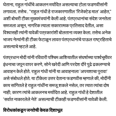
घेताना, राहुल गांधींचे आकलन मर्यादित असल्याचा टोला फडणवीसांनी
लगावला. तसेच . "राहुल गांधी हे राजकारणातील 'रिजेक्टेड माल' आहेत,"
अशी बोचरी टीका मुख्यमंत्र्यांनी केली आहे. पंतप्रधानांचा संदेश जनतेला
समजला असून, नागरिक त्याला सकारात्मक प्रतिसाद देतील, असा
विश्वासही त्यांनी यावेळी पत्रकारांशी बोलताना व्यक्त केला. तसेच अनेक
भाजप नेत्यांनी ही टीका फेटाळून लावत पंतप्रधानांचे पाऊल राष्ट्रहिताचे
असल्याचे म्हटले आहे.
पंतप्रधान मोदी यांनी रविवारी पश्चिम आशियातील संघर्षाच्या पार्श्वभूमीवर
इंधनाचा जपून वापर करणे, सोने खरेदी आणि परदेश दौरे पुढे ढकलण्याचे
आवाहन केले होते. राहुल गांधी यांनी या आवाहनाला 'अपयशाचा पुरावा'
असे संबोधले होते. या टीकेला उत्तर देताना फडणवीस म्हणाले की, मोदींनी
काय सांगितले हे राहुल गांधींना समजू शकले नसेल, तर त्यात त्यांचा दोष
नाही; कारण त्यांचे आकलनच मर्यादित आहे. राहुल गांधी हे देशातील
‘सर्वात नाकारलेले नेते’ असल्याची टीकाही फडणवीसांनी यावेळी केली.
विरोधकांकडून जनतेची केवळ दिशाभूल