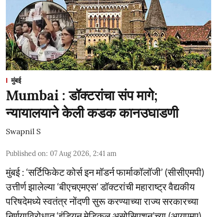
मुंबई
Mumbai : डॉक्टरांचा संप मागे;
न्यायालयाने केली कडक कानउघाडणी
Swapnil S
Published on
:
07 Aug 2026, 2:41 am
मुंबई : ‘सर्टिफिकेट कोर्स इन मॉडर्न फार्माकॉलॉजी’ (सीसीएमपी)
उत्तीर्ण झालेल्या ‘बीएचएमएस’ डॉक्टरांची महाराष्ट्र वैद्यकीय
परिषदेमध्ये स्वतंत्र नोंदणी सुरू करण्याच्या राज्य सरकारच्या
निर्णयाविरोधात ‘इंडियन मेडिकल असोसिएशन’च्या (आयएमए)