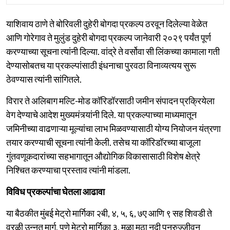
याशिवाय ठाणे ते बोरिवली दुहेरी बोगदा प्रकल्प ठरवून दिलेल्या वेळेत
आणि गोरेगाव ते मुलुंड दुहेरी बोगदा प्रकल्प जानेवारी २०२९ पर्यंत पूर्ण
करण्याच्या सूचना त्यांनी दिल्या. वांद्रे ते वर्सोवा सी लिंकच्या कामाला गती
देण्यासोबतच या प्रकल्पांसाठी इंधनाचा पुरवठा विनाव्यत्यय सुरू
ठेवण्यास त्यांनी सांगितले.
विरार ते अलिबाग मल्टि-मोड कॉरिडॉरसाठी जमीन संपादन प्रक्रियेला
वेग देण्याचे आदेश मुख्यमंत्र्यांनी दिले. या प्रकल्पाच्या माध्यमातून
जमिनीच्या वाढणाऱ्या मूल्यांचा लाभ मिळवण्यासाठी योग्य नियोजन यंत्रणा
तयार करण्याची सूचना त्यांनी केली. तसेच या कॉरिडॉरच्या बाजूला
गुंतवणूकदारांच्या सहभागातून औद्योगिक विकासासाठी विशेष क्षेत्रे
निश्चित करण्याचा प्रस्ताव त्यांनी मांडला.
विविध प्रकल्पांचा घेतला आढावा
या बैठकीत मुंबई मेट्रो मार्गिका २बी, ४, ५, ६, ७ए आणि ९ सह शिवडी ते
वरळी उन्नत मार्ग, पुणे मेट्रो मार्गिका ३, मुळा मुठा नदी पुनरुज्जीवन