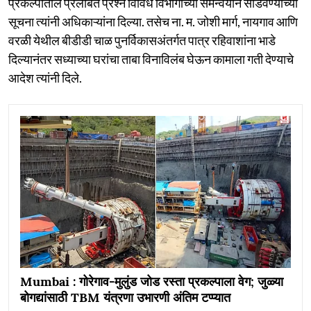
प्रकल्पातील प्रलंबित प्रश्न विविध विभागांच्या समन्वयाने सोडवण्याच्या
सूचना त्यांनी अधिकाऱ्यांना दिल्या. तसेच ना. म. जोशी मार्ग, नायगाव आणि
वरळी येथील बीडीडी चाळ पुनर्विकासअंतर्गत पात्र रहिवाशांना भाडे
दिल्यानंतर सध्याच्या घरांचा ताबा विनाविलंब घेऊन कामाला गती देण्याचे
आदेश त्यांनी दिले.
Mumbai : गोरेगाव-मुलुंड जोड रस्ता प्रकल्पाला वेग; जुळ्या
बोगद्यांसाठी TBM यंत्रणा उभारणी अंतिम टप्प्यात