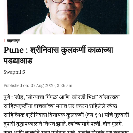
महाराष्ट्र
Pune : श्रीनिवास कुलकर्णी काळाच्या
पडद्याआड
Swapnil S
Published on
:
07 Aug 2026, 3:26 am
पुणे : ‘डोह’, ‘सोन्याचा पिंपळ’ आणि ‘कोरडी भिक्षा’ यांसारख्या
साहित्यकृतींना वाचकांच्या मनात घर करून राहिलेले ज्येष्ठ
साहित्यिक श्रीनिवास विनायक कुलकर्णी (वय ९१) यांचे गुरुवारी
दुपारी वृद्धापकाळाने निधन झाले. त्यांच्यामागे पत्नी, दोन मुलगे,
सुना आणि नातवंडे असा परिवार आहे. अत्यंत मोजके पण कसदार