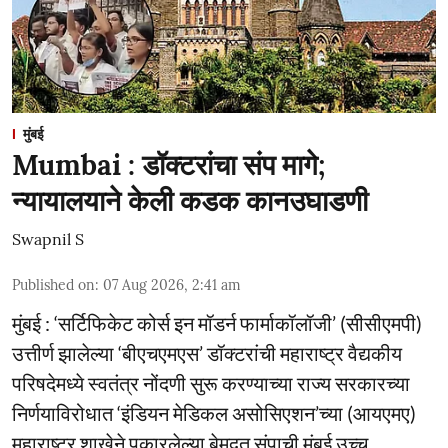
मुंबई
Mumbai : डॉक्टरांचा संप मागे;
न्यायालयाने केली कडक कानउघाडणी
Swapnil S
Published on
:
07 Aug 2026, 2:41 am
मुंबई : ‘सर्टिफिकेट कोर्स इन मॉडर्न फार्माकॉलॉजी’ (सीसीएमपी)
उत्तीर्ण झालेल्या ‘बीएचएमएस’ डॉक्टरांची महाराष्ट्र वैद्यकीय
परिषदेमध्ये स्वतंत्र नोंदणी सुरू करण्याच्या राज्य सरकारच्या
निर्णयाविरोधात ‘इंडियन मेडिकल असोसिएशन’च्या (आयएमए)
महाराष्ट्र शाखेने पुकारलेल्या बेमुदत संपाची मुंबई उच्च