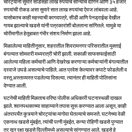
चोरट्यांनी सुमारे साडेसहा लाख रुपयांचे सोन्याचे दागिने आणि ३५ हजार
रुपयांची रोकड असा सुमारे सात लाख रुपयांचा ऐवज लांबवला आहे.
यासोबतच काही महत्त्वाची कागदपत्रे, सीडी आणि पेनड्राईव्ह देखील
गायब झाल्याचे खडसे यांनी पत्रकारांशी बोलताना सांगितले. यामुळे या
चोरीमागील हेतूबाबत गंभीर संशय निर्माण झाला आहे.
मिळालेल्या माहितीनुसार, शहरातील शिवरामनगर परिसरातील मुक्ताई
बंगल्यात सोमवारी मध्यरात्री चोरी झाली. सकाळी साफसफाईसाठी
आलेल्या महिला कर्मचारी आणि देखरेख करणाऱ्या कर्मचाऱ्यांनी बंगल्यातील
दरवाजे उघडे असल्याचे पाहिले. आत प्रवेश केल्यावर कपाटे फोडलेली व
वस्तू अस्ताव्यस्त पडलेल्या दिसल्या. त्यानंतर ही माहिती पोलिसांना
देण्यात आली.
घटनेची माहिती मिळताच वरिष्ठ पोलीस अधिकारी घटनास्थळी दाखल
झाले. श्वानपथकाच्या साहाय्याने तपास सुरू करण्यात आला असून, काही
अंतरापर्यंत कुत्र्याने चोरट्यांचा मागोवा घेतल्याचे समजते. घटनेच्या वेळी
एकनाथ खडसे मुंबईत, त्यांची पत्नी मुंबईत, कन्या रोहिणी खडसे पुण्यात
तर सून रक्षा खडसे दिल्लीमध्ये असल्याचे सांगण्यात आले. खडसे हे