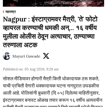
महाराष्ट्र
Nagpur : इंस्टाग्रामवर मैत्री, 'ते' फोटो
व्हायरल करण्याची धमकी अन्... १६ वर्षीय
मुलीला ओलीस ठेवून अत्याचार, ठाण्याच्या
तरुणाला अटक
Mayuri Gawade
Published on
:
05 Aug 2026, 9:28 am
सोशल मीडियावर होणारी मैत्री किती धोकादायक ठरू शकते,
याची प्रचिती देणारी धक्कादायक घटना नागपुरात उघडकीस
आली आहे. पोलिसांनी बुधवारी (दि ०५) दिलेल्या माहितीनुसार,
इंस्टाग्रामवर बनावट ओळख तयार करून १६ वर्षीय अल्पवयीन
मुलीशी मैत्री करणाऱ्या एका तरुणाने तिचे खासगी फोटो मिळवून