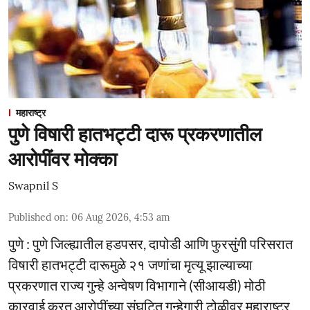
महाराष्ट्र
पुणे विषारी हातभट्टी दारू प्रकरणातील
आरोपींवर मोक्का
Swapnil S
Published on
:
06 Aug 2026, 4:53 am
पुणे : पुणे जिल्ह्यातील हडपसर, दापोडी आणि फुरसुंगी परिसरात
विषारी हातभट्टी दारूमुळे २१ जणांचा मृत्यू झाल्याच्या
प्रकरणात राज्य गुन्हे अन्वेषण विभागाने (सीआयडी) मोठी
कारवाई करत आरोपींच्या संघटित गुन्हेगारी टोळीवर महाराष्ट्र