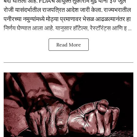
बंदी घातली आहे. FDAचे आयुक्त तुकाराम मुंढे यांनी ३० जुलै
रोजी यासंदर्भातील राजपत्रित आदेश जारी केला. राज्यभरातील
पनीरच्या नमुन्यांमध्ये मोठ्या प्रमाणावर भेसळ आढळल्यानंतर हा
निर्णय घेण्यात आला आहे. यानुसार हॉटेल्स, रेस्टॉरंट्स आणि इ ...
Read More