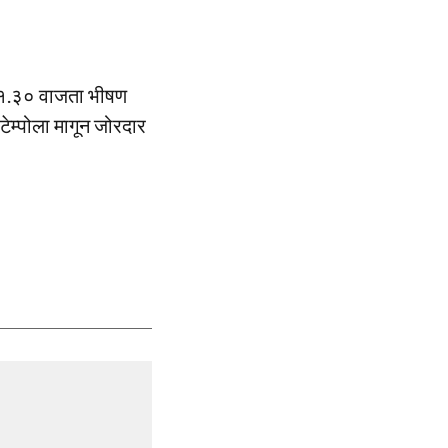
मारे १.३० वाजता भीषण
टेम्पोला मागून जोरदार