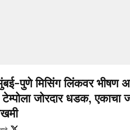
ुंबई-पुणे मिसिंग लिंकवर भीषण 
ची टेम्पोला जोरदार धडक, एकाचा जा
जखमी
बाळे