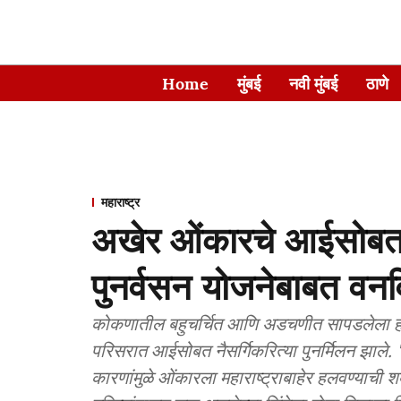
Home
मुंबई
नवी मुंबई
ठाणे
महाराष्ट्र
अखेर ओंकारचे आईसोबत पु
पुनर्वसन योजनेबाबत वनव
कोकणातील बहुचर्चित आणि अडचणीत सापडलेला हत्ती ओ
परिसरात आईसोबत नैसर्गिकरित्या पुनर्मिलन झाले. 
कारणांमुळे ओंकारला महाराष्ट्राबाहेर हलवण्याची शक्