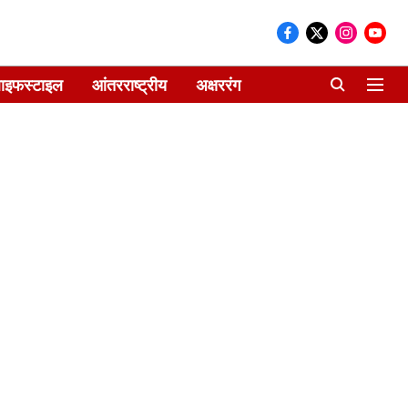
ाइफस्टाइल
आंतरराष्ट्रीय
अक्षररंग