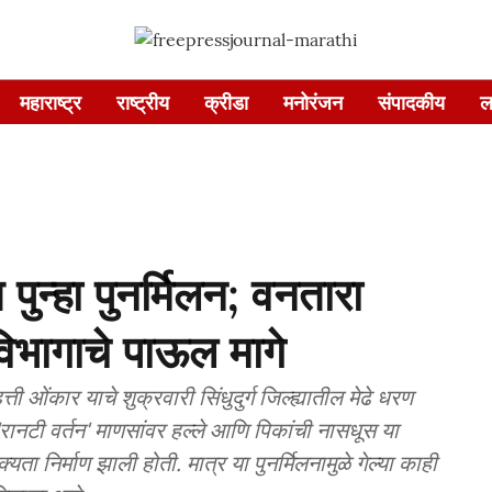
महाराष्ट्र
राष्ट्रीय
क्रीडा
मनोरंजन
संपादकीय
ल
न्हा पुनर्मिलन; वनतारा
िभागाचे पाऊल मागे
ंकार याचे शुक्रवारी सिंधुदुर्ग जिल्ह्यातील मेढे धरण
'रानटी वर्तन' माणसांवर हल्ले आणि पिकांची नासधूस या
यता निर्माण झाली होती. मात्र या पुनर्मिलनामुळे गेल्या काही