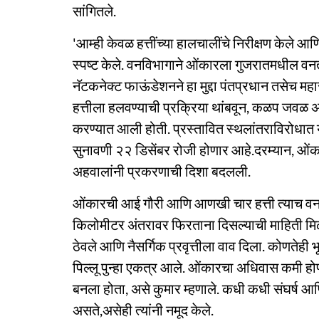
सांगितले.
'आम्ही केवळ हत्तींच्या हालचालींचे निरीक्षण केले आण
स्पष्ट केले. वनविभागाने ओंकारला गुजरातमधील वनता
नॅटकनेक्ट फाऊंडेशनने हा मुद्दा पंतप्रधान तसेच महारा
हत्तीला हलवण्याची प्रक्रिया थांबवून, कळप जवळ अ
करण्यात आली होती. प्रस्तावित स्थलांतराविरोधा
सुनावणी २२ डिसेंबर रोजी होणार आहे.दरम्यान, ओंकारच्य
अहवालांनी प्रकरणाची दिशा बदलली.
ओंकारची आई गौरी आणि आणखी चार हत्ती त्याच वनक्
किलोमीटर अंतरावर फिरताना दिसल्याची माहिती मिळा
ठेवले आणि नैसर्गिक प्रवृत्तीला वाव दिला. कोणतेही 
पिल्लू पुन्हा एकत्र आले. ओंकारचा अधिवास कमी होणे 
बनला होता, असे कुमार म्हणाले. कधी कधी संघर्ष आ
असते,असेही त्यांनी नमूद केले.