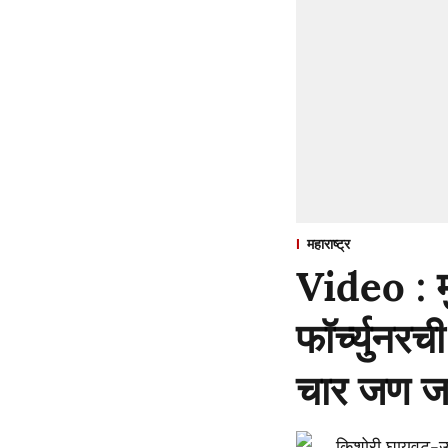
महाराष्ट्र
Video : म
फॉर्च्युनर
चार जण 
किशोरी घायवट-उ