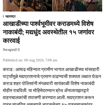
महाराष्ट्र
आखाडीच्या पार्श्वभूमीवर कराडमध्ये विशेष
नाकाबंदी; मद्यधुंद अवस्थेतील १५ जणांवर
कारवाई
Swapnil S
Published on
:
06 Aug 2026, 7:08 am
कराड : आषाढ महिन्यात ग्रामीण भागात आखाडीच्या मांसाहारी
पार्ट्यांमुळे मद्यप्राशनाचे प्रमाण वाढण्याची शक्यता लक्षात घेऊन
कराड शहर पोलिसांनी मंगळवारी सायंकाळी विशेष नाकाबंदी
मोहीम राबविली. या मोहिमेदरम्यान ब्रेथ ॲनालायझरद्वारे
वाहनचालकांची तपासणी करण्यात आली. मद्यप्राशन करून
वाहन चालवित असल्याचे आढळलेल्या १५ वाहनचालकांवर