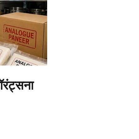
ॉरंट्सना