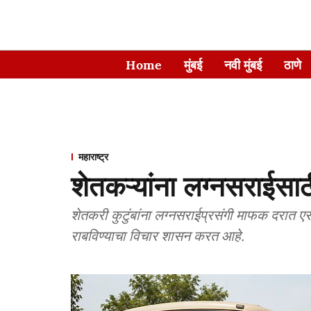
Home
मुंबई
नवी मुंबई
ठाणे
महाराष्ट्र
शेतकऱ्यांना लग्नसराईस
शेतकरी कुटुंबांना लग्नसराईप्रसंगी माफक दरात 
राबविण्याचा विचार शासन करत आहे.