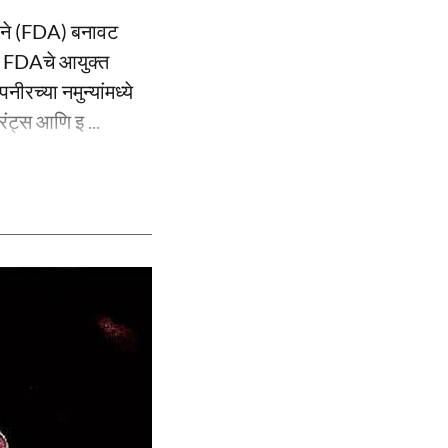
सनाने (FDA) बनावट
े. FDAचे आयुक्त
ीरच्या नमुन्यांमध्ये
रंट्स आणि इ ...