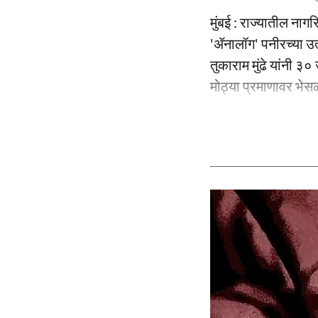
मुंबई : राज्यातील नाग
'ॲनालॉग' पनीरच्या उ
तुकाराम मुंढे यांनी ३
मोठ्या प्रमाणावर भेसळ