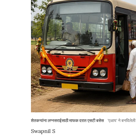
शेतकऱ्यांना लग्नसराईसाठी माफक दरात एसटी बसेस
'एआय' ने बनविलेली 
Swapnil S