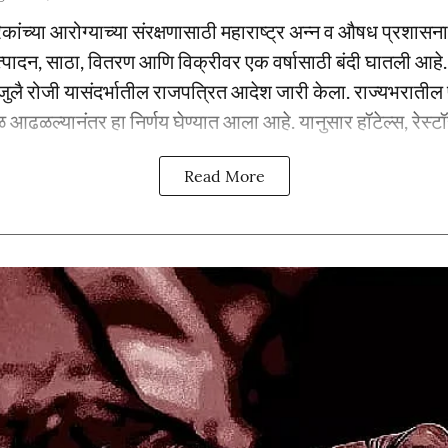
रिकांच्या आरोग्याच्या संरक्षणासाठी महाराष्ट्र अन्न व औषध प्रशा
त्पादन, साठा, वितरण आणि विक्रीवर एक वर्षासाठी बंदी घातली आह
० जुलै रोजी यासंदर्भातील राजपत्रित आदेश जारी केला. राज्यभरातील पन
 आढळल्यानंतर हा निर्णय घेण्यात आला आहे. यानुसार हॉटेल्स, रेस्टॉ
Read More