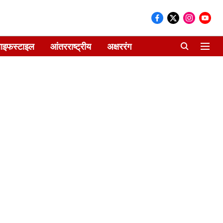
ाइफस्टाइल
आंतरराष्ट्रीय
अक्षररंग