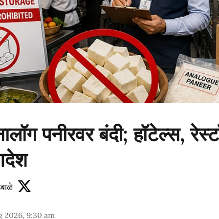
ालॉग पनीरवर बंदी; हॉटेल्स, रेस्ट
देश
बाळे
g 2026, 9:30 am