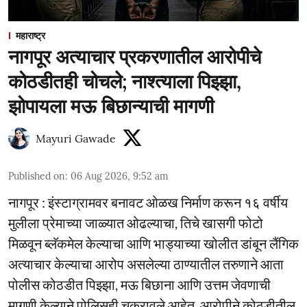
महाराष्ट्र
नागपूर अत्याचार प्रकरणातील आरोपीचे
कोठडीतही चोचले; नाश्त्याला पिझ्झा,
झोपायला मऊ बिछान्याची मागणी
Mayuri Gawade
Published on
:
06 Aug 2026, 9:52 am
नागपूर : इंस्टाग्रामवर बनावट ओळख निर्माण करून १६ वर्षीय
मुलीला प्रेमाच्या जाळ्यात ओढल्याचा, तिचे खासगी फोटो
मिळवून ब्लॅकमेल केल्याचा आणि भाड्याच्या खोलीत डांबून लैंगिक
अत्याचार केल्याचा आरोप असलेल्या ठाण्यातील तरुणाने आता
पोलीस कोठडीत पिझ्झा, मऊ बिछाना आणि उत्तम जेवणाची
मागणी केल्याने पोलिसही चक्रावले आहेत. आरोपीने कोठडीतील