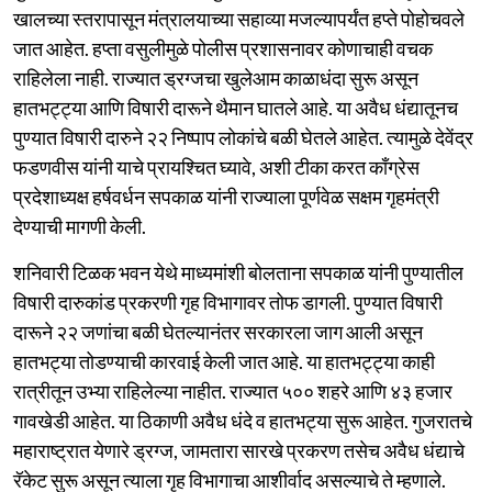
खालच्या स्तरापासून मंत्रालयाच्या सहाव्या मजल्यापर्यंत हप्ते पोहोचवले
जात आहेत. हप्ता वसुलीमुळे पोलीस प्रशासनावर कोणाचाही वचक
राहिलेला नाही. राज्यात ड्रग्जचा खुलेआम काळाधंदा सुरू असून
हातभट्ट्या आणि विषारी दारूने थैमान घातले आहे. या अवैध धंद्यातूनच
पुण्यात विषारी दारुने २२ निष्पाप लोकांचे बळी घेतले आहेत. त्यामुळे देवेंद्र
फडणवीस यांनी याचे प्रायश्चित घ्यावे, अशी टीका करत काँग्रेस
प्रदेशाध्यक्ष हर्षवर्धन सपकाळ यांनी राज्याला पूर्णवेळ सक्षम गृहमंत्री
देण्याची मागणी केली.
शनिवारी टिळक भवन येथे माध्यमांशी बोलताना सपकाळ यांनी पुण्यातील
विषारी दारुकांड प्रकरणी गृह विभागावर तोफ डागली. पुण्यात विषारी
दारूने २२ जणांचा बळी घेतल्यानंतर सरकारला जाग आली असून
हातभट्या तोडण्याची कारवाई केली जात आहे. या हातभट्ट्या काही
रात्रीतून उभ्या राहिलेल्या नाहीत. राज्यात ५०० शहरे आणि ४३ हजार
गावखेडी आहेत. या ठिकाणी अवैध धंदे व हातभट्या सुरू आहेत. गुजरातचे
महाराष्ट्रात येणारे ड्रग्ज, जामतारा सारखे प्रकरण तसेच अवैध धंद्याचे
रॅकेट सुरू असून त्याला गृह विभागाचा आशीर्वाद असल्याचे ते म्हणाले.