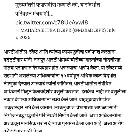
मुख्यमंत्री फडणवीस म्हणाले की, यासंदर्भात
परिवहन मंत्र्यांशी…
pic.twitter.com/c78UeAywI8
— MAHARASHTRA DGIPR (@MahaDGIPR)
July
7, 2026
आरटीओतील रॅकेट आणि त्यांच्या कार्यपद्धतीचा पर्दाफाश करताना
वडेट्टीवार यांनी नागपूर आरटीओमध्ये चोरीच्या वाहनांच्या नोंदणीसह
मोठ्या प्रमाणात गैरव्यवहार होत असल्याचा आरोप केला. या रॅकेटमध्ये
सहभागी असलेल्या अधिकाऱ्यांना १५ वर्षाहून अधिक काळ विदर्भात
नेमणुका देण्यात आल्याचे त्यांनी सांगितले.आरटीओतील संबंधित
अधिकारी मिळून बेकायदेशीर वसुली करतात. इतकेच नाही तर वसुलीला
नकार देणाऱ्या अधिकाऱ्यांना लक्ष्य केले जाते. वाहतूकदारांमार्फत
तक्रारदार उभे केले जातात. लाचलुचपत विभागाच्या सापळ्यासाठी
नियोजनबद्ध पद्धतीने परिस्थिती निर्माण केली जाते. अशा अधिकाऱ्यांना
अडकवून मानसिक त्रास देण्याचा प्रयत्न केला जात आहे, असा आरोप
वडेट्टीवार यांनी केला.