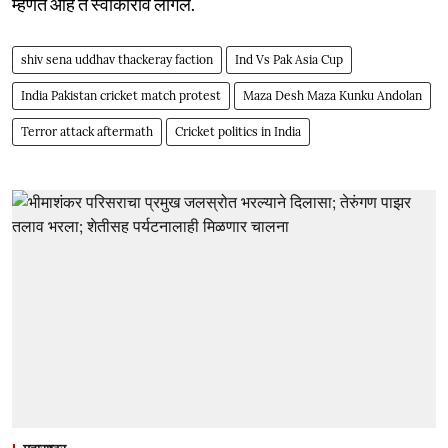
म्हणत आहे ते स्वीकारावे लागेल.
shiv sena uddhav thackeray faction
Ind Vs Pak Asia Cup
India Pakistan cricket match protest
Maza Desh Maza Kunku Andolan
Terror attack aftermath
Cricket politics in India