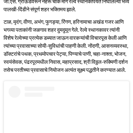
जी.एस. ग्राऊंडवरून नेहरू चौक मार्गे रेल्वे स्थानकापर्यंत निघालेल्या भव्य
पालखी-दिंडीने संपूर्ण शहर भक्तिमय झाले.
टाळ, मृदंग, वीणा, अभंग, फुगड्या, रिंगण, हरिनामाचा अखंड गजर आणि
भगव्या पताकांनी जळगाव शहर दुमदुमून गेले. रेल्वे स्थानकावर त्यांनी
विशेष रेल्वेच्या प्रत्येक डब्यात जाऊन वारकऱ्यांची विचारपूस केली आणि
त्यांच्या प्रवासाच्या सोयी-सुविधांची पाहणी केली. नोंदणी, आसनव्यवस्था,
डॉक्टरांचे पथक, प्रथमोपचार पेट्या, पिण्याचे पाणी, चहा-नाश्ता, भोजन,
स्वयंसेवक, पंढरपूरमधील निवास, महाप्रसाद, श्री विठ्ठल-रुक्मिणी दर्शन
तसेच परतीच्या प्रवासाचे नियोजन अत्यंत सूक्ष्म पद्धतीने करण्यात आले.