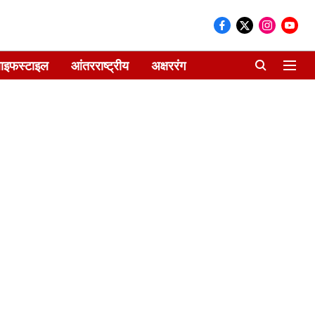
ाइफस्टाइल
आंतरराष्ट्रीय
अक्षररंग