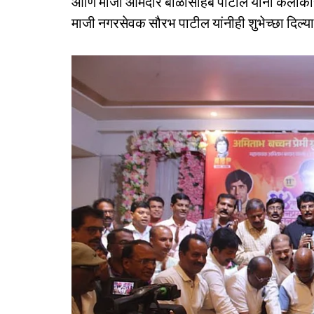
आणि माजी आमदार बाळासाहेब पाटील यांनी कलाकारां
माजी नगरसेवक सौरभ पाटील यांनीही शुभेच्छा दिल्या