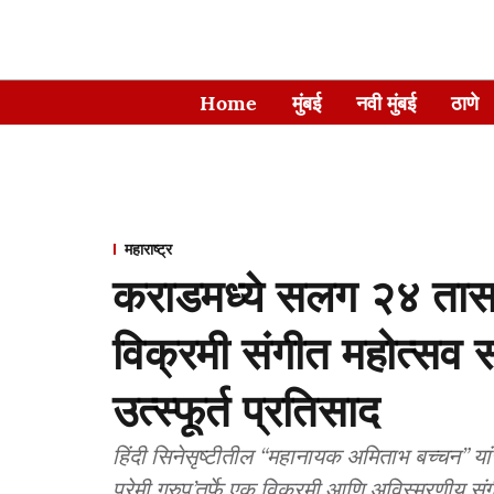
Home
मुंबई
नवी मुंबई
ठाणे
महाराष्ट्र
कराडमध्ये सलग २४ तास
विक्रमी संगीत महोत्सव स
उत्स्फूर्त प्रतिसाद
हिंदी सिनेसृष्टीतील “महानायक अमिताभ बच्चन” या
प्रेमी ग्रुप’तर्फे एक विक्रमी आणि अविस्मरणीय स