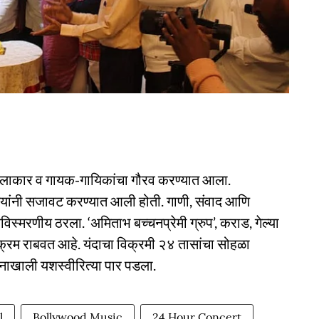
 कलाकार व गायक-गायिकांचा गौरव करण्यात आला.
दृश्यांनी सजावट करण्यात आली होती. गाणी, संवाद आणि
िस्मरणीय ठरला. ‘अमिताभ बच्चनप्रेमी ग्रुप’, कराड, गेल्या
 उपक्रम राबवत आहे. यंदाचा विक्रमी २४ तासांचा सोहळा
दर्शनाखाली यशस्वीरित्या पार पडला.
l
Bollywood Music
24 Hour Concert