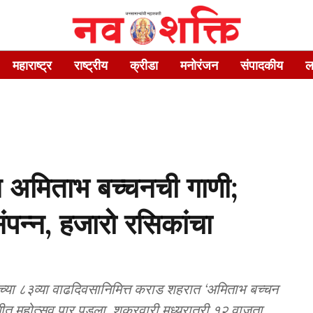
महाराष्ट्र
राष्ट्रीय
क्रीडा
मनोरंजन
संपादकीय
ल
 अमिताभ बच्चनची गाणी;
ंपन्न, हजारो रसिकांचा
ंच्या ८३व्या वाढदिवसानिमित्त कराड शहरात ‘अमिताभ बच्चन
ंगीत महोत्सव पार पडला. शुक्रवारी मध्यरात्री १२ वाजता