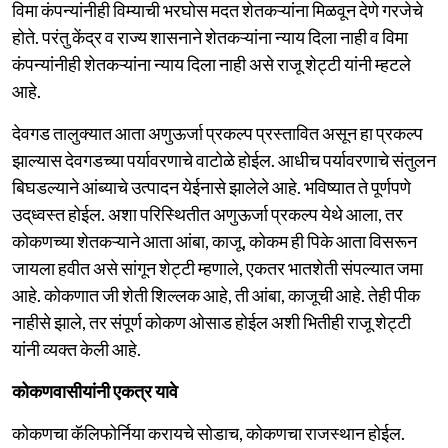
विमा कंपन्यांनीही विम्याची भरघोस मदत शेतकऱ्यांना मिळवून देणे गरजेचे
होते. परंतु केंद्र व राज्य शासनाने शेतकऱ्यांना न्याय दिला नाही व विमा
कंपन्यांनीही शेतकऱ्यांना न्याय दिला नाही असे राजू शेट्टी यांनी म्हटले
आहे.
देवगड तालुक्यात आता अणुऊर्जा प्रकल्प प्रस्तावित असून हा प्रकल्प
झाल्यास देवगडच्या पर्यावरणाचे वाटोळे होईल. आधीच पर्यावरणाचे संतुलन
बिघडल्याने आंब्याचे उत्पादन येईनासे झालेले आहे. भविष्यात ते पूर्णपणे
उद‌्ध्वस्त होईल. अशा परिस्थितीत अणुऊर्जा प्रकल्प येथे आला, तर
कोकणच्या शेतकऱ्याने आता आंबा, काजू, कोकम ही पिके आता विसरून
जायला हवीत असे सांगून शेट्टी म्हणाले, एकतर भातशेती संपल्यात जमा
आहे. कोकणात जी शेती शिल्लक आहे, ती आंबा, काजूची आहे. तेही पीक
नाहीसे झाले, तर संपूर्ण कोकण ओसाड होईल अशी भितीही राजू शेट्टी
यांनी व्यक्त केली आहे.
कोकणवासीयांनी एकत्र यावे
कोकणचा कॅलिफोर्निया करायचे सोडाच, कोकणचा राजस्थान होईल.