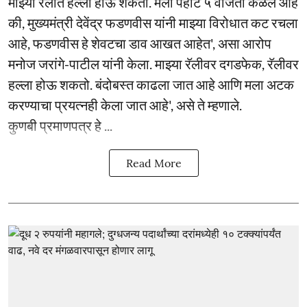
माझ्या रॅलीत हल्ला होऊ शकतो. मला पहाटे ५ वाजता कळले आहे
की, मुख्यमंत्री देवेंद्र फडणवीस यांनी माझ्या विरोधात कट रचला
आहे, फडणवीस हे शेवटचा डाव आखत आहेत', असा आरोप
मनोज जरांगे-पाटील यांनी केला. माझ्या रॅलीवर दगडफेक, रॅलीवर
हल्ला होऊ शकतो. बंदोबस्त काढला जात आहे आणि मला अटक
करण्याचा प्रयत्नही केला जात आहे', असे ते म्हणाले.
कुणबी प्रमाणपत्र हे ...
Read More