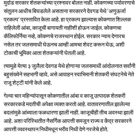
मुर्दाड सरकार शेतकऱ्यांच्या प्रश्नावर बोलत नाही. कोकणच्या पर्यावरणाचे
संतुलन आधीच बिघडलेले असताना सरकारने देवगड येथे ‘अणुऊर्जा
प्रकल्प’ प्रस्तावित केला आहे. हा प्रकल्प झाल्यास कोकणात शिल्लक
राहिलेली आंबा, काजूची बागायती नाहीशी होऊन जाईल. कोकणचा
कॅलिफोर्निया नव्हे, कोकणचे राजस्थान होईल. सरकार न्याय देणारच
नसेल तर जलसमाधी घेऊनच आम्ही आमचा शेवट करून घेऊ, अशी
टोकाची भूमिका आता शेतकऱ्यांनी घेतली आहे.
त्यामुळे येत्या ३ जुलैला देवगड येथे होणाऱ्या जलसमाधी आंदोलनात सर्वांनी
बहुसंख्येने सहभागी व्हावे, असे आवाहन स्वाभिमानी शेतकरी संघटनेचे नेते
राजू शेट्टी यांनी केले आहे.
गेल्या चार महिन्यांपासून कोकणातील आंबा व काजू उत्पादक शेतकरी
सरकारकडे मदतीची अपेक्षा व्यक्त करतो आहे. वातावरणातील झालेल्या
बदलांमुळे आंब्याला फळधारणा झाली नाही. काजूचीही तीच अवस्था झाली
आहे. अशा परिस्थितीत नैसर्गिक आपत्ती समजून राज्य व केंद्र सरकारने
आपत्ती व्यवस्थापन निधीमधून भरीव निधी देणे गरजेचे होते.