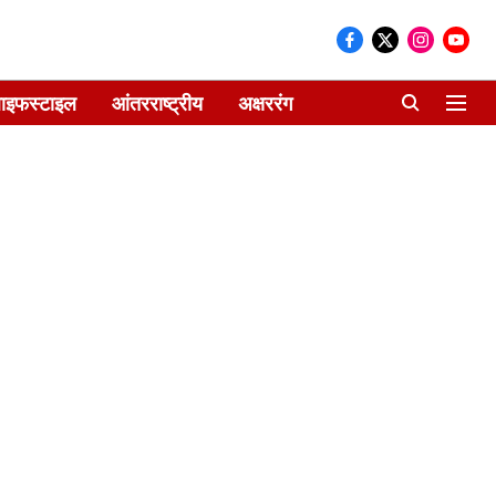
ाइफस्टाइल
आंतरराष्ट्रीय
अक्षररंग