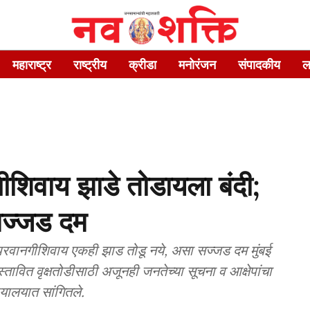
महाराष्ट्र
राष्ट्रीय
क्रीडा
मनोरंजन
संपादकीय
ल
नगीशिवाय झाडे तोडायला बंदी;
 सज्जड दम
र्वपरवानगीशिवाय एकही झाड तोडू नये, असा सज्जड दम मुंबई
रस्तावित वृक्षतोडीसाठी अजूनही जनतेच्या सूचना व आक्षेपांचा
ायालयात सांगितले.