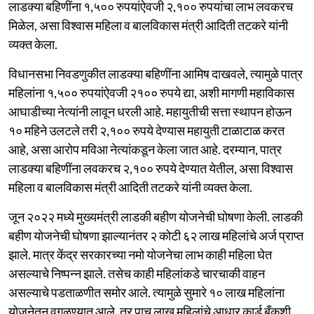
लाडक्या बहिणींना १,५०० रुपयांऐवजी २,१०० रुपयांचा लाभ लवकरच
मिळेल, असा विश्वास महिला व बालविकास मंत्री आदिती तटकरे यांनी
व्यक्त केला.
विधानसभा निवडणुकीत लाडक्या बहिणींना आमिष दाखवले, त्यामुळे पात्र
महिलांना १,५०० रुपयांऐवजी २१०० रुपये द्या, अशी मागणी महाविकास
आघाडीच्या नेत्यांनी लावून धरली आहे. महायुतीची सत्ता स्थापन होऊन
१० महिने उलटले तरी २,१०० रुपये देण्यास महायुती टाळाटाळ करत
आहे, असा आरोप मविआ नेत्यांकडून केला जात आहे. दरम्यान, पात्र
लाडक्या बहिणींना लवकरच २,१०० रुपये देण्यात येतील, असा विश्वास
महिला व बालविकास मंत्री आदिती तटकरे यांनी व्यक्त केला.
जून २०२२ मध्ये मुख्यमंत्री लाडकी बहीण योजनेची घोषणा केली. लाडकी
बहीण योजनेची घोषणा झाल्यानंतर २ कोटी ६२ लाख महिलांचे अर्ज प्राप्त
झाले. मात्र केंद्र सरकारच्या नमो योजनेचा लाभ काही महिला घेत
असल्याचे निष्पन्न झाले. तसेच काही महिलांकडे चारचाकी वाहन
असल्याचे पडताळणीत समोर आले. त्यामुळे सुमारे १० लाख महिलांना
योजनेतून वगळण्यात आले, तर पाच लाख महिलांचे आधार कार्ड बँकशी