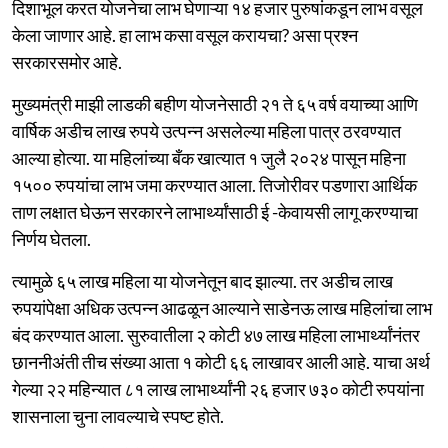
दिशाभूल करत योजनेचा लाभ घेणाऱ्या १४ हजार पुरुषांकडून लाभ वसूल
केला जाणार आहे. हा लाभ कसा वसूल करायचा? असा प्रश्न
सरकारसमोर आहे.
मुख्यमंत्री माझी लाडकी बहीण योजनेसाठी २१ ते ६५ वर्ष वयाच्या आणि
वार्षिक अडीच लाख रुपये उत्पन्न असलेल्या महिला पात्र ठरवण्यात
आल्या होत्या. या महिलांच्या बँक खात्यात १ जुलै २०२४ पासून महिना
१५०० रुपयांचा लाभ जमा करण्यात आला. तिजोरीवर पडणारा आर्थिक
ताण लक्षात घेऊन सरकारने लाभार्थ्यांसाठी ई -केवायसी लागू करण्याचा
निर्णय घेतला.
त्यामुळे ६५ लाख महिला या योजनेतून बाद झाल्या. तर अडीच लाख
रुपयांपेक्षा अधिक उत्पन्न आढळून आल्याने साडेनऊ लाख महिलांचा लाभ
बंद करण्यात आला. सुरुवातीला २ कोटी ४७ लाख महिला लाभार्थ्यांनंतर
छाननीअंती तीच संख्या आता १ कोटी ६६ लाखावर आली आहे. याचा अर्थ
गेल्या २२ महिन्यात ८१ लाख लाभार्थ्यांनी २६ हजार ७३० कोटी रुपयांना
शासनाला चुना लावल्याचे स्पष्ट होते.