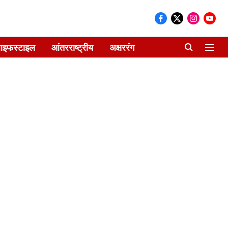
ाइफस्टाइल
आंतरराष्ट्रीय
अक्षररंग