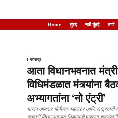
Home
मुंबई
नवी मुंबई
ठाणे
महाराष्ट्र
आता विधानभवनात मंत्री,
विधिमंडळात मंत्र्यांना बै
अभ्यागतांना ‘नो एंट्री’
भाजप आमदार गोपीचंद पडळकर आणि राष्ट्रवादी काँग्रे
गुरुवारी विधानभवनात भिडल्याचे पडसाद शुक्रवार