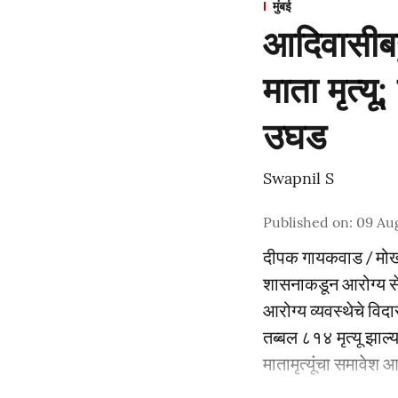
मुंबई
आदिवासीबह
माता मृत्य
उघड
Swapnil S
Published on
:
09 Au
दीपक गायकवाड / मो
शासनाकडून आरोग्य से
आरोग्य व्यवस्थेचे विद
तब्बल ८१४ मृत्यू झाल
मातामृत्यूंचा समावेश आ