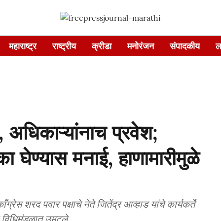
महाराष्ट्र
राष्ट्रीय
क्रीडा
मनोरंजन
संपादकीय
ल
 अधिकाऱ्यांनाच प्रवेश;
ठका घेण्यास मनाई, हाणामारीमुळे
स शरद पवार पक्षाचे नेते जितेंद्र आव्हाड यांचे कार्यकर्ते
ी विधिमंडळात उमटले.