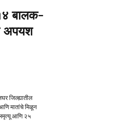
 ८१४ बालक-
ेचे अपयश
घर जिल्ह्यातील
 आणि मातांचे मिळून
लमृत्यू आणि २५