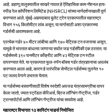
आहे. डहाणू तालुक्यातील साखरे गावात हे ऐतिहासिक काम नॅशनल हाय-
स्पीड रेल कॉर्पोरेशन लिमिटेड (NHSRCL) यांच्या मार्गदर्शनाखाली पूर्ण
करण्यात आले. मुंबई-अहमदाबाद बुलेट ट्रेन प्रकल्पातील महाराष्ट्र
विभाग १५६ किलोमीटर लांब असून, या मार्गासाठी अशा प्रकारच्या
गर्डर्सची आवश्यकता आहे.
प्रत्येक गर्डर ४० मीटर लांबीचा आणि ९७० मेट्रिक टन वजनाचा असून,
यामुळे ते भारतात बांधल्या जाणाऱ्या सर्वात जड गर्डर्सपैकी एक ठरतात. या
गर्डर्समध्ये ३९० घनमीटर काँक्रीट आणि ४२ मेट्रिक टन स्टील
वापरण्यात येते. या प्रकल्पात फुल-स्पॅन बॉक्स गर्डर तंत्रज्ञानाचा अवलंब
करण्यात आला आहे, कारण हे पारंपरिक सेग्मेंटल गर्डर्सच्या तुलनेत १०
पट जलद वेगाने उभारता येतात.
या गर्डर्सच्या बसवणीसाठी विशेष स्वदेशी अवजड यंत्रसामग्रीचा वापर
केला जातो, ज्यात स्ट्रॅडल कॅरिअर्स, ब्रिज लॉन्चिंग गॅन्ट्रीज, गर्डर
ट्रान्सपोर्टर्स आणि लॉन्चिंग गॅन्ट्रीज यांचा समावेश आहे.
महाराष्ट्र विभागात १३ कास्टिंग यार्ड्स नियोजित