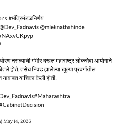
ons
#मंत्रिमंडळनिर्णय
@Dev_Fadnavis
@mieknathshinde
m/5NAxvCKpyp
6
े धोरण नसल्याची गंभीर दखल महाराष्ट्र लोकसेवा आयोगाने
ले होते. तसेच निवड झालेल्या खुल्या प्रवर्गातील
ात याबाबत याचिका केली होती.
Dev_Fadnavis
#Maharashtra
#CabinetDecision
a)
May 14, 2026