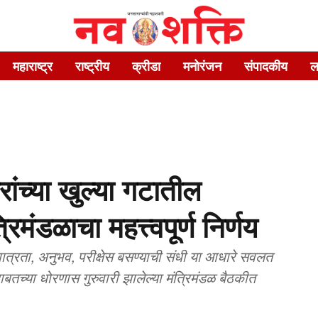
महाराष्ट्र
राष्ट्रीय
क्रीडा
मनोरंजन
संपादकीय
ल
रांच्या खुल्या गटातील
रिमंडळाचा महत्त्वपूर्ण निर्णय
िक पात्रता, अनुभव, परीक्षेस बसण्याची संधी या आधारे सवलत
ीबाबतच्या धोरणास गुरुवारी झालेल्या मंत्रिमंडळ बैठकीत