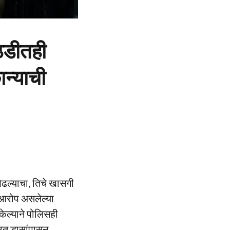
ठडीतही
ान्याची
ओढल्याचा, तिचे खासगी
ा आरोप असलेल्या
ेल्याने पोलिसही
त डासांपासून