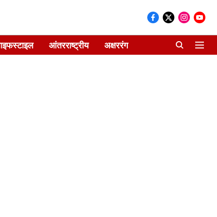
ाइफस्टाइल
आंतरराष्ट्रीय
अक्षररंग