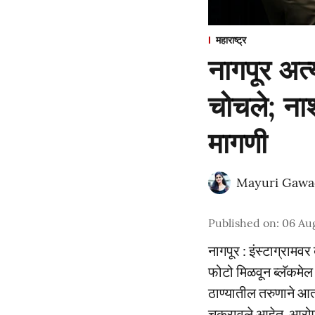
महाराष्ट्र
नागपूर अत
चोचले; नाश
मागणी
Mayuri Gawa
Published on
:
06 Au
नागपूर : इंस्टाग्राम
फोटो मिळवून ब्लॅकमेल
ठाण्यातील तरुणाने आ
चक्रावले आहेत. आरोप