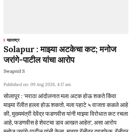
महाराष्ट्र
Solapur : माझ्या अटकेचा कट; मनोज
जरांगे-पाटील यांचा आरोप
Swapnil S
Published on
:
09 Aug 2026, 4:17 am
सोलापूर : 'मराठा आंदोलनात मला अटक होऊ शकते किंवा
माझ्या रॅलीत हल्ला होऊ शकतो. मला पहाटे ५ वाजता कळले आहे
की, मुख्यमंत्री देवेंद्र फडणवीस यांनी माझ्या विरोधात कट रचला
आहे, फडणवीस हे शेवटचा डाव आखत आहेत', असा आरोप
मनोज जरांगे-पाटील यांनी केला. माझ्या रॅलीवर दगडफेक, रॅलीवर