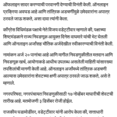
ऑफलाइन सादर करण्याची परवानगी देण्याची विनंती केली. ऑनलाइन
प्रक्रिया अवघड आहे आणि तांत्रिक अडचणींमुळे उमेदवारांना अपात्र
ठरवले जाऊ शकते, असा दावा त्यांनी केला.
काँग्रेस विधिमंडळ पक्षाचे नेते विजय वडेट्टीवार म्हणाले की, पक्षाच्या
शिष्टमंडळाने राज्य निवडणूक आयुक्त दिनेश वाघमारे यांची भेट घेतली
आणि ऑनलाइन अर्जांसह भौतिक अर्जदेखील स्वीकारण्याची विनंती केली.
नामांकन अर्ज २० पानांचा आहे आणि मागील निवडणुकीतील मतदान आणि
निवडणूक खर्च, आयोगाकडे आधीच उपलब्ध असलेली माहिती यांसारख्या
तपशिलांची मागणी केली आहे. ऑनलाइन अर्जांमध्ये तांत्रिक अडचणी
आल्यास उमेदवारांना शेवटच्या क्षणी अपात्र ठरवले जाऊ शकते, असे ते
म्हणाले.
नगरपरिषदा, नगरपंचायत निवडणुकीसाठी १७ नोव्हेंबर माघारीची शेवटची
तारीख आहे. मतमोजणी ३ डिसेंबर रोजी होईल.
राजकीय घडामोडींवर, वडेट्टीवार यांनी आरोप केला की, सत्ताधारी