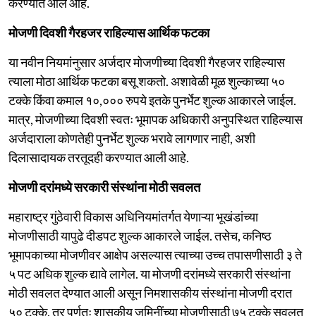
करण्यात आले आहे.
मोजणी दिवशी गैरहजर राहिल्यास आर्थिक फटका
या नवीन नियमांनुसार अर्जदार मोजणीच्या दिवशी गैरहजर राहिल्यास
त्याला मोठा आर्थिक फटका बसू शकतो. अशावेळी मूळ शुल्काच्या ५०
टक्के किंवा कमाल १०,००० रुपये इतके पुनर्भेट शुल्क आकारले जाईल.
मात्र, मोजणीच्या दिवशी स्वतः भूमापक अधिकारी अनुपस्थित राहिल्यास
अर्जदाराला कोणतेही पुनर्भेट शुल्क भरावे लागणार नाही, अशी
दिलासादायक तरतूदही करण्यात आली आहे.
मोजणी दरांमध्ये सरकारी संस्थांना मोठी सवलत
महाराष्ट्र गुंठेवारी विकास अधिनियमांतर्गत येणाऱ्या भूखंडांच्या
मोजणीसाठी यापुढे दीडपट शुल्क आकारले जाईल. तसेच, कनिष्ठ
भूमापकाच्या मोजणीवर आक्षेप असल्यास त्याच्या उच्च तपासणीसाठी ३ ते
५ पट अधिक शुल्क द्यावे लागेल. या मोजणी दरांमध्ये सरकारी संस्थांना
मोठी सवलत देण्यात आली असून निमशासकीय संस्थांना मोजणी दरात
५० टक्के, तर पूर्णतः शासकीय जमिनींच्या मोजणीसाठी ७५ टक्के सवलत