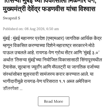
‘तिसऱ्या मुंबई’च्या विकासाला मिळणार वेग;
मुख्यमंत्री देवेंद्र फडणवीस यांचा विश्वास
Swapnil S
Published on
:
08 Aug 2026, 6:50 am
मुंबई : मुंबई महानगर प्रदेश (एमएमआर) जागतिक आर्थिक केंद्र
म्हणून विकसित करण्याच्या दिशेने महाराष्ट्र सरकारने मोठे
पाऊल उचलले आहे. रायगड-पेण ग्रोथ सेंटर आणि ‘मुंबई ३.०’
अर्थात ‘तिसऱ्या मुंबई’च्या नियोजित विकासासाठी सिंगापूरमधील
टेमासेक, सुरबाना ज्युराँग आणि मॅपलट्री या जागतिक दर्जाच्या
संस्थांसोबत शुक्रवारी सामंजस्य करार करण्यात आले. या
भागीदारीमुळे रायगड-पेण परिसरात १.१ अब्ज अमेरिकन
डॉलरपेक्षा ...
Read More