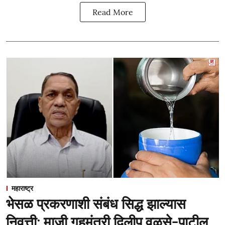
Read More
महाराष्ट्र
भेसळ प्रकरणाशी संबंध सिद्ध झाल्यास
निवृत्ती; माजी गृहमंत्री दिलीप वळसे-पाटील