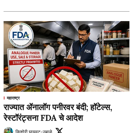
महाराष्ट्र
राज्यात ॲनालॉग पनीरवर बंदी; हॉटेल्स,
रेस्टॉरंट्सना FDA चे आदेश
किशोरी घायवट-उबाळे