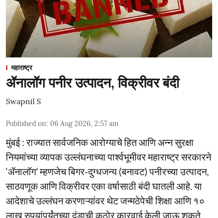
महाराष्ट्र
ॲनालॉग पनीर उत्पादन, विक्रीवर बंदी
Swapnil S
Published on
:
06 Aug 2026, 2:57 am
मुंबई : राज्यात सार्वजनिक आरोग्याचे हित आणि अन्न सुरक्षा
नियमांच्या व्यापक उल्लंघनाच्या पार्श्वभूमीवर महाराष्ट्र सरकारने
‘ॲनालॉग’ म्हणजेच बिगर-दुग्धजन्य (बनावट) पनीरच्या उत्पादन,
साठवणूक आणि विक्रीवर एका वर्षासाठी बंदी घातली आहे. या
आदेशाचे उल्लंघन करणाऱ्यांवर थेट जन्मठेपेची शिक्षा आणि १०
लाख रुपयांपर्यंतच्या दंडाची कठोर कारवाई केली जाऊ शकते,