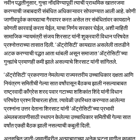
नवीन पद्धतीनुसार, गुन्हा नोंदविण्यापूर्वी त्याची प्राथमिक खातरजमा
करण्याची जबाबदारी संबंधित अधिकाऱ्यावर सोपवण्यात आली आहे. कोणी
जाणीवपूर्वक कायद्याचा गैरवापर करत असेल तर संबंधितांवर कायद्याने
कोणती कारवाई करता येईल, याचा निर्णय सरकार घेईल, अशी माहिती
सामाजिक न्यायमंत्री संजय शिरसाट यांनी शुक्रवारी विधान परिषदेत
प्रश्नोत्तराच्या तासात दिली. ‘ॲट्रोसिटी’ कायद्यात असलेली तातडीने
अटक करण्याची पद्धत आता थांबली असून समाजात ‘ॲट्रोसिटी’च्या
गुन्ह्यांचे प्रमाणही कमी झाले असल्याचे शिरसाट यांनी सांगितले.
‘ॲट्रोसिटी’ प्रकरणात नेमलेल्या राज्यस्तरीय उच्चाधिकार दक्षता आणि
नियंत्रण समितीची गेल्या सात वर्षांपासून बैठकच झाली नसल्याबाबत
राष्ट्रवादी काँग्रेस शरद पवार गटाच्या शशिकांत शिंदे यांनी विधान
परिषदेत प्रश्न विचारला होता. त्यावेळी उपस्थित करण्यात आलेल्या
प्रश्नांना उत्तर देताना शिरसाट यांनी ‘ॲट्रोसिटी’च्या प्रभावी
अंमलबजावणीसाठी स्थापन केलेल्या उच्चाधिकार समितीची गेल्या सात
वर्षांत एकही बैठक झाली नसल्याची कबुली दिली.
अनुसूचित जाती-जमातींवरील अत्याचाराच्या अनेक घटना मागील काळात