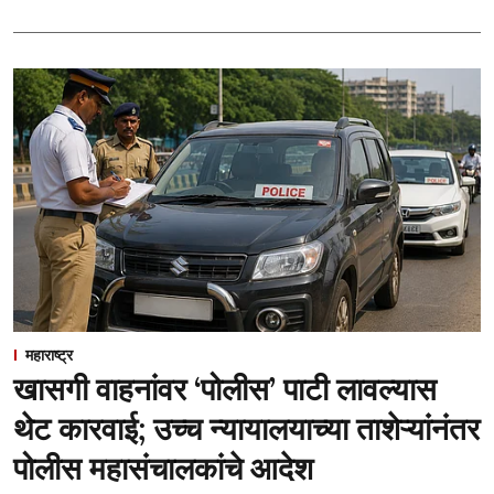
महाराष्ट्र
खासगी वाहनांवर ‘पोलीस’ पाटी लावल्यास
थेट कारवाई; उच्च न्यायालयाच्या ताशेऱ्यांनंतर
पोलीस महासंचालकांचे आदेश