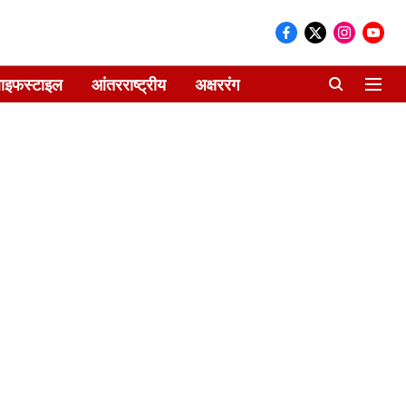
ाइफस्टाइल
आंतरराष्ट्रीय
अक्षररंग