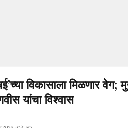
ंबई’च्या विकासाला मिळणार वेग; मुख
डणवीस यांचा विश्वास
g 2026, 6:50 am