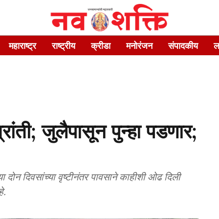
महाराष्ट्र
राष्ट्रीय
क्रीडा
मनोरंजन
संपादकीय
ल
्रांती; जुलैपासून पुन्हा पडणार;
ेल्या दोन दिवसांच्या वृष्टीनंतर पावसाने काहीशी ओढ दिली
े.