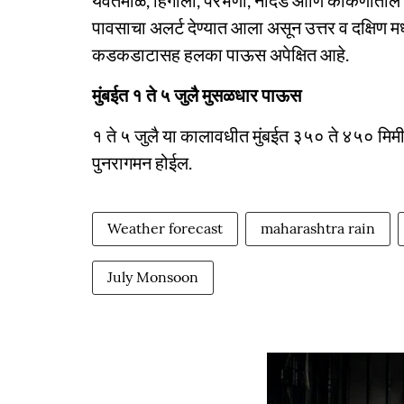
यवतमाळ, हिंगोली, परभणी, नांदेड आणि कोकणातील सर
पावसाचा अलर्ट देण्यात आला असून उत्तर व दक्षिण म
कडकडाटासह हलका पाऊस अपेक्षित आहे.
मुंबईत १ ते ५ जुलै मुसळधार पाऊस
१ ते ५ जुलै या कालावधीत मुंबईत ३५० ते ४५० मिमी
पुनरागमन होईल.
Weather forecast
maharashtra rain
July Monsoon