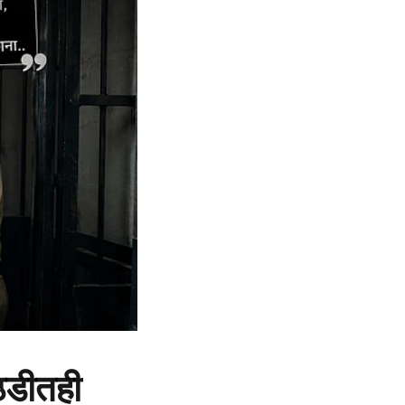
ठडीतही