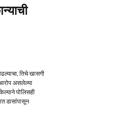
ान्याची
ओढल्याचा, तिचे खासगी
ा आरोप असलेल्या
ेल्याने पोलिसही
त डासांपासून