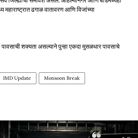
्व जिल्ह्यांचा समावेश असेल. अहिल्यानगर आणि बीडमध्येही
ध्य महाराष्ट्रात ढगाळ वातावरण आणि विजांच्या
 पावसाची शक्यता असल्याने पुन्हा एकदा मुसळधार पावसाचे
IMD Update
Monsoon Break