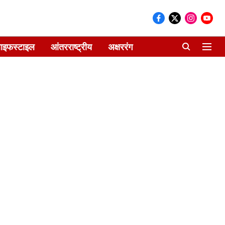
ाइफस्टाइल
आंतरराष्ट्रीय
अक्षररंग