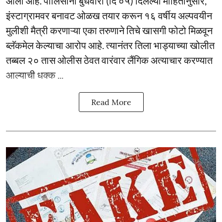
आली आहे. पोलिसांनी बुधवारी (दि ०५) दिलेल्या माहितीनुसार,
इंस्टाग्रामवर बनावट ओळख तयार करून १६ वर्षीय अल्पवयीन
मुलीशी मैत्री करणाऱ्या एका तरुणाने तिचे खासगी फोटो मिळवून
ब्लॅकमेल केल्याचा आरोप आहे. त्यानंतर तिला भाड्याच्या खोलीत
तब्बल २० तास ओलीस ठेवत वारंवार लैंगिक अत्याचार करण्यात
आल्याची धक्क ...
Read More