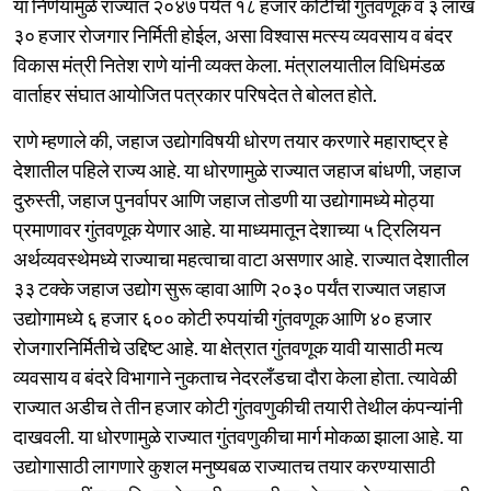
या निर्णयामुळे राज्यात २०४७ पर्यंत १८ हजार कोटींची गुंतवणूक व ३ लाख
३० हजार रोजगार निर्मिती होईल, असा विश्वास मत्स्य व्यवसाय व बंदर
विकास मंत्री नितेश राणे यांनी व्यक्त केला. मंत्रालयातील विधिमंडळ
वार्ताहर संघात आयोजित पत्रकार परिषदेत ते बोलत होते.
राणे म्हणाले की, जहाज उद्योगविषयी धोरण तयार करणारे महाराष्ट्र हे
देशातील पहिले राज्य आहे. या धोरणामुळे राज्यात जहाज बांधणी, जहाज
दुरुस्ती, जहाज पुनर्वापर आणि जहाज तोडणी या उद्योगामध्ये मोठ्या
प्रमाणावर गुंतवणूक येणार आहे. या माध्यमातून देशाच्या ५ ट्रिलियन
अर्थव्यवस्थेमध्ये राज्याचा महत्वाचा वाटा असणार आहे. राज्यात देशातील
३३ टक्के जहाज उद्योग सुरू व्हावा आणि २०३० पर्यंत राज्यात जहाज
उद्योगामध्ये ६ हजार ६०० कोटी रुपयांची गुंतवणूक आणि ४० हजार
रोजगारनिर्मितीचे उद्दिष्ट आहे. या क्षेत्रात गुंतवणूक यावी यासाठी मत्य
व्यवसाय व बंदरे विभागाने नुकताच नेदरलँडचा दौरा केला होता. त्यावेळी
राज्यात अडीच ते तीन हजार कोटी गुंतवणुकीची तयारी तेथील कंपन्यांनी
दाखवली. या धोरणामुळे राज्यात गुंतवणुकीचा मार्ग मोकळा झाला आहे. या
उद्योगासाठी लागणारे कुशल मनुष्यबळ राज्यातच तयार करण्यासाठी