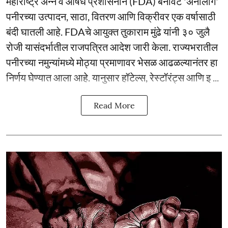
महाराष्ट्र अन्न व औषध प्रशासनाने (FDA) बनावट 'ॲनालॉग'
पनीरच्या उत्पादन, साठा, वितरण आणि विक्रीवर एक वर्षासाठी
बंदी घातली आहे. FDAचे आयुक्त तुकाराम मुंढे यांनी ३० जुलै
रोजी यासंदर्भातील राजपत्रित आदेश जारी केला. राज्यभरातील
पनीरच्या नमुन्यांमध्ये मोठ्या प्रमाणावर भेसळ आढळल्यानंतर हा
निर्णय घेण्यात आला आहे. यानुसार हॉटेल्स, रेस्टॉरंट्स आणि इ ...
Read More