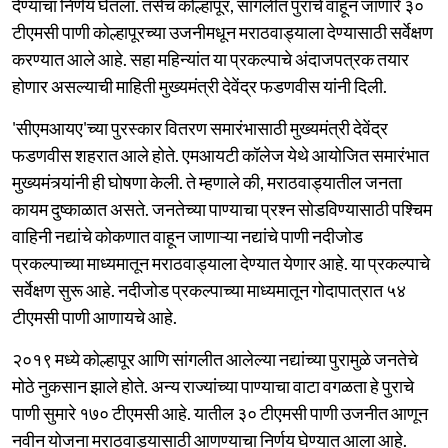
देण्याचा निर्णय घेतला. तसेच कोल्हापूर, सांगलीत पुराचे वाहून जाणारे ३०
टीएमसी पाणी कोल्हापूरच्या उजनीमधून मराठवाड्याला देण्यासाठी सर्वेक्षण
करण्यात आले आहे. सहा महिन्यांत या प्रकल्पाचे अंदाजपत्रक तयार
होणार असल्याची माहिती मुख्यमंत्री देवेंद्र फडणवीस यांनी दिली.
'सीएमआयए'च्या पुरस्कार वितरण समारंभासाठी मुख्यमंत्री देवेंद्र
फडणवीस शहरात आले होते. एमआयटी कॉलेज येथे आयोजित समारंभात
मुख्यमंत्र्यांनी ही घोषणा केली. ते म्हणाले की, मराठवाड्यातील जनता
कायम दुष्काळात असते. जनतेच्या पाण्याचा प्रश्न सोडविण्यासाठी पश्चिम
वाहिनी नद्यांचे कोकणात वाहून जाणाऱ्या नद्यांचे पाणी नदीजोड
प्रकल्पाच्या माध्यमातून मराठवाड्याला देण्यात येणार आहे. या प्रकल्पाचे
सर्वेक्षण सुरू आहे. नदीजोड प्रकल्पाच्या माध्यमातून गोदापात्रात ५४
टीएमसी पाणी आणायचे आहे.
२०१९ मध्ये कोल्हापूर आणि सांगलीत आलेल्या नद्यांच्या पुरामुळे जनतेचे
मोठे नुकसान झाले होते. अन्य राज्यांच्या पाण्याचा वाटा वगळता हे पुराचे
पाणी सुमारे १७० टीएमसी आहे. यातील ३० टीएमसी पाणी उजनीत आणून
नवीन योजना मराठवाड्यासाठी आणण्याचा निर्णय घेण्यात आला आहे.