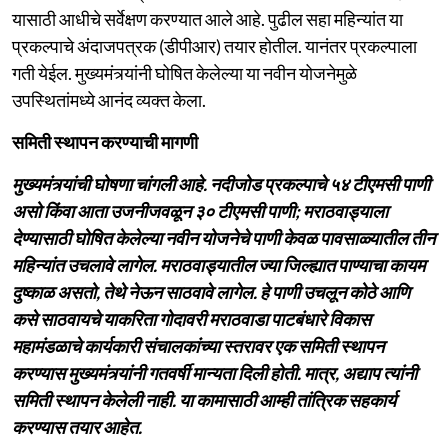
यासाठी आधीचे सर्वेक्षण करण्यात आले आहे. पुढील सहा महिन्यांत या
प्रकल्पाचे अंदाजपत्रक (डीपीआर) तयार होतील. यानंतर प्रकल्पाला
गती येईल. मुख्यमंत्र्यांनी घोषित केलेल्या या नवीन योजनेमुळे
उपस्थितांमध्ये आनंद व्यक्त केला.
समिती स्थापन करण्याची मागणी
मुख्यमंत्र्यांची घोषणा चांगली आहे. नदीजोड प्रकल्पाचे ५४ टीएमसी पाणी
असो किंवा आता उजनीजवळून ३० टीएमसी पाणी; मराठवाड्याला
देण्यासाठी घोषित केलेल्या नवीन योजनेचे पाणी केवळ पावसाळ्यातील तीन
महिन्यांत उचलावे लागेल. मराठवाड्यातील ज्या जिल्ह्यात पाण्याचा कायम
दुष्काळ असतो, तेथे नेऊन साठवावे लागेल. हे पाणी उचलून कोठे आणि
कसे साठवायचे याकरिता गोदावरी मराठवाडा पाटबंधारे विकास
महामंडळाचे कार्यकारी संचालकांच्या स्तरावर एक समिती स्थापन
करण्यास मुख्यमंत्र्यांनी गतवर्षी मान्यता दिली होती. मात्र, अद्याप त्यांनी
समिती स्थापन केलेली नाही. या कामासाठी आम्ही तांत्रिक सहकार्य
करण्यास तयार आहेत.