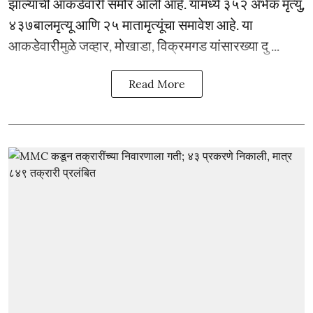
झाल्याची आकडेवारी समोर आली आहे. यामध्ये ३५२ अर्भक मृत्यु,
४३७बालमृत्यू आणि २५ मातामृत्यूंचा समावेश आहे. या
आकडेवारीमुळे जव्हार, मोखाडा, विक्रमगड यांसारख्या दु ...
Read More