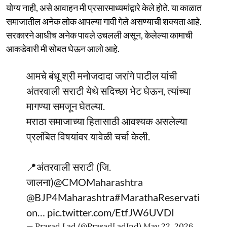
योग्य नाही, असे आवाहन मी प्रसारमाध्यमांद्वारे केले होते. या काळात
समाजातील अनेक लोक आपल्या गावी गेले असण्याची शक्यता आहे.
सरकारने आधीच अनेक पावले उचलली असून, केलेल्या कामाची
आकडेवारी मी सोबत घेऊन आलो आहे.
आमचे बंधू श्री मनोजदादा जरांगे पाटील यांची
अंतरवाली सराटी येथे सदिच्छा भेट घेऊन, त्यांच्या
मागण्या समजून घेतल्या.
मराठा समाजाच्या हितासाठी आवश्यक असलेल्या
प्रलंबित विषयांवर यावेळी चर्चा केली.
📍अंतरवाली सराटी (जि.
जालना)
@CMOMaharashtra
@BJP4Maharashtra
#MarathaReservati
on
…
pic.twitter.com/EtfJW6UVDI
— Prasad Lad (@PrasadLadInd)
May 22, 2026