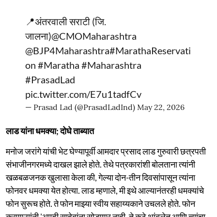
📍अंतरवाली सराटी (जि.
जालना)
@CMOMaharashtra
@BJP4Maharashtra
#MarathaReservati
on
#Maratha
#Maharashtra
#PrasadLad
pic.twitter.com/E7u1tadfCv
— Prasad Lad (@PrasadLadInd)
May 22, 2026
लाड यांना धमक्या; दोघे ताब्यात
मनोज जरांगे यांची भेट घेण्यापूर्वी आमदार प्रसाद लाड गुरुवारी छत्रपती
संभाजीनगरमध्ये दाखल झाले होते. तेथे पत्रकारांशी बोलताना त्यांनी
खळबळजनक खुलासा केला की, गेल्या दोन-तीन दिवसांपासून त्यांना
फोनवर धमक्या येत होत्या. लाड म्हणाले, मी इथे आल्यानंतरही धमक्यांचे
फोन सुरूच होते. ते फोन माझ्या स्वीय सहाय्यकाने उचलले होते. फोन
करणाऱ्यांनी 'आम्ही साहेबांना सोडणार नाही, ते कुठे थांबलेत आणि त्यांचा