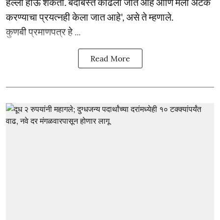
हल्ला होऊ शकतो. बंदोबस्त काढला जात आहे आणि मला अटक
करण्याचा प्रयत्नही केला जात आहे', असे ते म्हणाले.
कुणबी प्रमाणपत्र हे ...
Read More