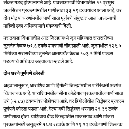
संकट गडद होऊ लागले आहे. पावसाअभावी विभागातील ११ प्रमुख
जलसिंचन प्रकल्पांमधील पाणीसाठा ३३.५९ टक्क्यांवर आला आहे, तर
दोन मोठ्या धरणांमधील पाणीसाठा पूर्णपणे संपुष्टात आला असल्याची
माहिती एका अधिकाऱ्याने मंगळवारी दिली.
मराठवाडा विभागातील आठ जिल्ह्यांमध्ये जून महिन्यात सरासरीच्या
तुलनेत केवळ ७९.६ टक्के पावसाची नोंद झाली आहे. जूनमधील १२९.५
मिमीच्या सरासरीच्या तुलनेत आतापर्यंत केवळ १०३.१ मिमी पाऊस
पडल्याचे अधिकृत अहवालात म्हटले आहे.
दोन धरणे पूर्णपणे कोरडी
अहवालानुसार, धाराशिव आणि हिंगोली जिल्ह्यांमधील परिस्थिती अत्यंत
चिंताजनक आहे. धाराशिवमधील सीना कोळेगाव प्रकल्पातील पाणीसाठा
उणे (-२.८७) टक्क्यांवर पोहोचला आहे, तर हिंगोलीतील सिद्धेश्वर प्रकल्प
पूर्णपणे कोरडा पडला आहे. गेल्या वर्षी सिद्धेश्वर धरणात २१.३९ टक्के
पाणीसाठा होता. याशिवाय बीड जिल्ह्यातील माजलगाव आणि मांजरा
प्रकल्पांमध्ये अनुक्रमे १८.७५ टक्के आणि १९.१२ टक्के पाणी शिल्लक