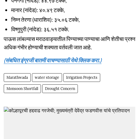
पेनगंगा (नांदेड): ४४.९७ टक्के,
मानार (नांदेड): ४०.४९ टक्के,
निम्न तेरणा (धाराशिव): ३५.०६ टक्के,
विष्णुपुरी (नांदेड): ३६.५१ टक्के.
पाऊस लांबल्यास मराठवाड्यातील पिण्याच्या पाण्याचा आणि शेतीचा प्रश्न
अधिक गंभीर होण्याची शक्यता वर्तवली जात आहे.
(संबधित इंग्रजी बातमी वाचण्यासाठी येथे क्लिक करा.)
Marathwada
water storage
Irrigation Projects
Monsoon Shortfall
Drought Concern