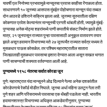
यावर्षी एल निनोच्या प्रभावामुळे मान्सूनचा प्रवास काहीसा रेंगाळला होता.
साधारणपणे १० जूनच्या आसपास मुंबईत पोहोचणारा मान्सून यंदा तब्बल
दोन आठवडे उशिराने सक्रिय झाला आहे. जूनच्या सुरुवातीला दक्षिण
कोकणात प्रवेश केल्यानंतर मान्सूनची प्रगती थांबली होती, ज्यामुळे मुंबई-
पुण्यासह अनेक मोठ्या शहरांमध्ये पाणी कपातीचे संकट निर्माण झाले होते.
मात्र, २१ जूनपासून राज्यात पुन्हा पावसासाठी अनुकूल वातावरण तयार
झाले असून हवामान विभागाच्या मते २७ जूनपर्यंत राज्यात सर्वत्र मध्यम ते
मुसळधार पाऊस कोसळेल. तर पश्चिम महाराष्ट्रातील सातारा
जिल्ह्यालाही मुसळधार पावसाचा इशारा देण्यात आला असून सखल भागात
पाणी साचण्याची शक्यता वर्तवण्यात आली आहे.
पुण्यामध्ये १९५८ नंतरचा सर्वात कोरडा जून
पुणे: महाराष्ट्रात यंदा मान्सूनने ओढ दिल्याने गेल्या अनेक दशकांतील
कोरडेपणाचे रेकॉर्ड मोडीत निघाले. जूनचा अर्धा महिना उलटून गेला तरी
पुणे शहर आणि परिसरामध्ये पावसाचा एक थेंबही पडलेला नाही. भारतीय
हवामानशास्त्र विभागाच्या अधिकृत आकडेवारीनुसार, पुण्याच्या
शिवाजीनगर वेधशाळेत जूनच्या पहिल्या १५ दिवसांत चक्क ‘शून्य’