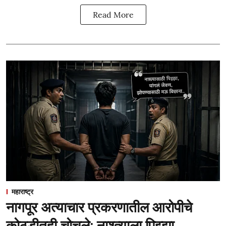
Read More
महाराष्ट्र
नागपूर अत्याचार प्रकरणातील आरोपीचे
कोठडीतही चोचले; नाश्त्याला पिझ्झा,