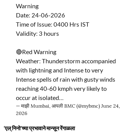
Warning
Date: 24-06-2026
Time of Issue: 0400 Hrs IST
Validity: 3 hours
🔴Red Warning
Weather: Thunderstorm accompanied
with lightning and Intense to very
Intense spells of rain with gusty winds
reaching 40-60 kmph very likely to
occur at isolated…
— माझी Mumbai, आपली BMC (@mybmc)
June 24,
2026
‘एल् निनो’च्या प्रभावाने मान्सून रेंगाळला