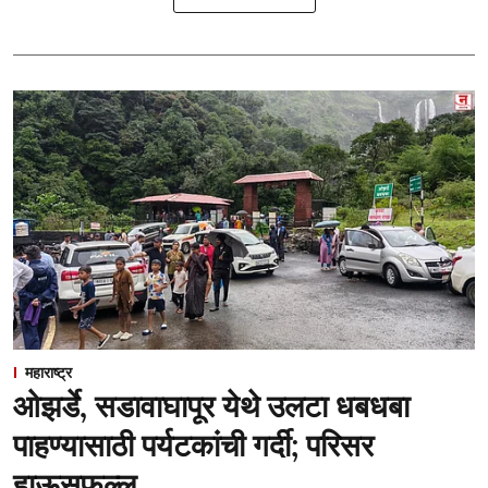
महाराष्ट्र
ओझर्डे, सडावाघापूर येथे उलटा धबधबा
पाहण्यासाठी पर्यटकांची गर्दी; परिसर
हाऊसफुल्ल