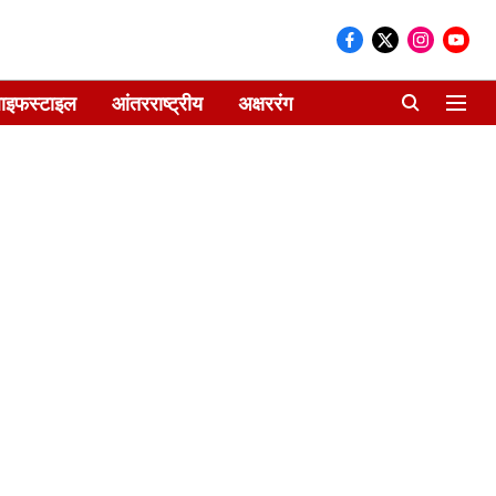
ाइफस्टाइल
आंतरराष्ट्रीय
अक्षररंग