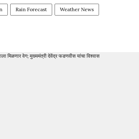
n
Rain Forecast
Weather News