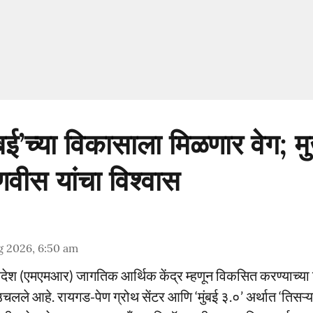
ंबई’च्या विकासाला मिळणार वेग; मुख
डणवीस यांचा विश्वास
g 2026, 6:50 am
प्रदेश (एमएमआर) जागतिक आर्थिक केंद्र म्हणून विकसित करण्याच्या द
लले आहे. रायगड-पेण ग्रोथ सेंटर आणि ‘मुंबई ३.०’ अर्थात ‘तिसऱ्या