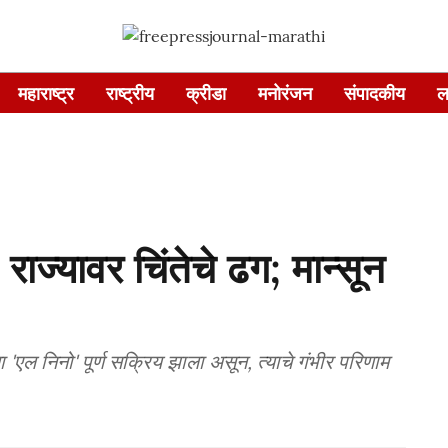
महाराष्ट्र
राष्ट्रीय
क्रीडा
मनोरंजन
संपादकीय
ल
यावर चिंतेचे ढग; मान्सून
 'एल निनो' पूर्ण सक्रिय झाला असून, त्याचे गंभीर परिणाम