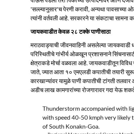
पाऊस पडला तरी पिकांच्या उत्पादनावर आणि दर्जावर
'सल्ल्यानुसार'च पेरणी करावी, अन्यथा पावसाच्या
त्यांनी वर्तवली आहे. सरकारने या संकटाचा सामना क
जायकवाडीत केवळ २८ टक्के पाणीसाठा
मराठवाड्याची जीवनवाहिनी असलेल्या जायकवाडी 
परिस्थितीचे गांभीर्य ओळखून प्रशासनाने सिंचनास
क्षेत्राकडे मोर्चा वळवला आहे. जायकवाडीतून विविध
जाते, ज्यात आता १० एमएलडी कपातीची तयारी सुरू
कारखान्यांवर यामुळे पाणी कपातीची टांगती तलवार आ
अडीच लाख कामगारांच्या रोजगारावर गदा येऊ शकते,
Thunderstorm accompanied with ligh
with speed 40-50 kmph very likely to 
of South Konakn-Goa.