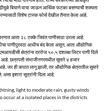
 त्याचा मोठा परिणाम होतो. राज्य सरकारच्या अधिकृत
 ओढीमुळे बियाणे वाया जाऊन आर्थिक फटका बसण्याची शक्यता
रण्यासाठी विशेष टास्क फोर्स देखील तैनात केला आहे.
धरणात आता २८ टक्के जिवंत पाणीसाठा उरला आहे.
ाठीचा पाणीपुरवठा आधीच बंद केला असून, आता औद्योगिक
 एमआयडीसी क्षेत्रांना दररोज ५०.५ दशलक्ष लिटर पाणी दिले
 आहे. छत्रपती संभाजीनगरमधील सुमारे ४ हजार
हे. जर ही कपात लागू झाली, तर औद्योगिक क्षेत्रातील सुमारे
 असा इशारा सूत्रांनी दिला आहे.
tning, light to moderate rain, gusty winds
occur at a isolated places in the districts