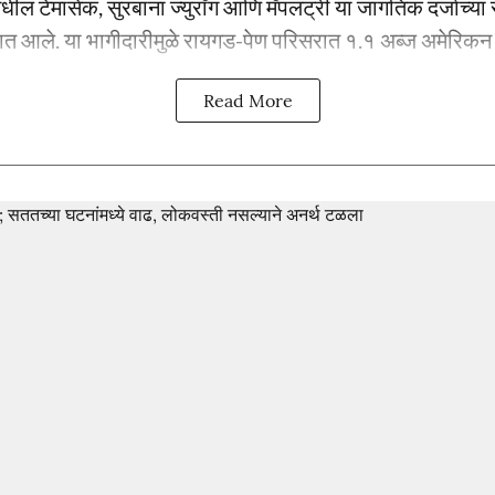
ील टेमासेक, सुरबाना ज्युराँग आणि मॅपलट्री या जागतिक दर्जाच्या 
त आले. या भागीदारीमुळे रायगड-पेण परिसरात १.१ अब्ज अमेरिकन डॉ
Read More