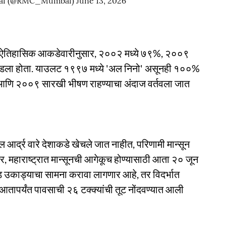
mbai (@RMC_Mumbai)
June 13, 2026
े. ऐतिहासिक आकडेवारीनुसार, २००२ मध्ये ७९%, २००९
ला होता. याउलट १९९७ मध्ये 'अल निनो' असूनही १००%
 आणि २००९ सारखी भीषण राहण्याचा अंदाज वर्तवला जात
 आर्द्र वारे देशाकडे खेचले जात नाहीत, परिणामी मान्सून
, महाराष्ट्रात मान्सूनची आगेकूच होण्यासाठी आता २० जून
चंड उकाड्याचा सामना करावा लागणार आहे, तर विदर्भात
े आतापर्यंत पावसाची २६ टक्क्यांची तूट नोंदवण्यात आली