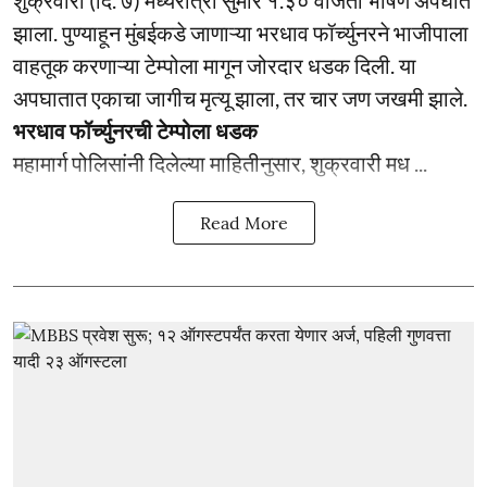
शुक्रवारी (दि. ७) मध्यरात्री सुमारे १.३० वाजता भीषण अपघात
झाला. पुण्याहून मुंबईकडे जाणाऱ्या भरधाव फॉर्च्युनरने भाजीपाला
वाहतूक करणाऱ्या टेम्पोला मागून जोरदार धडक दिली. या
अपघातात एकाचा जागीच मृत्यू झाला, तर चार जण जखमी झाले.
भरधाव फॉर्च्युनरची टेम्पोला धडक
महामार्ग पोलिसांनी दिलेल्या माहितीनुसार, शुक्रवारी मध ...
Read More