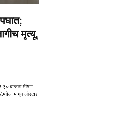
अपघात;
गीच मृत्यू,
मारे १.३० वाजता भीषण
टेम्पोला मागून जोरदार