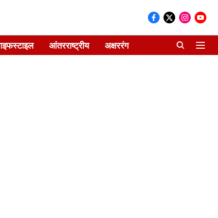
ाइफस्टाइल
आंतरराष्ट्रीय
अक्षररंग