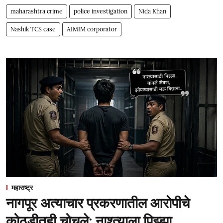
maharashtra crime
police investigation
Nida Khan
Nashik TCS case
AIMIM corporator
महाराष्ट्र
नागपूर अत्याचार प्रकरणातील आरोपीचे
कोठडीतही चोचले; नाश्त्याला पिझ्झा,