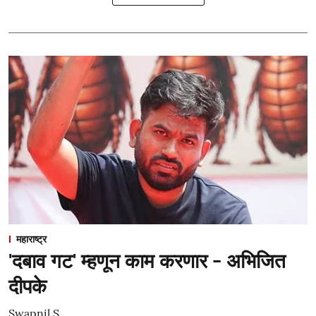
महाराष्ट्र
'दबाव गट' म्हणून काम करणार - अभिजित
दीपके
Swapnil S