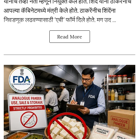
यांनीच तेव्हा नेता म्हणून नियुक्त केले होते. शिंदे यांना ठाकरेंनीच
आपल्या कॅबिनेटमध्ये मंत्री केले होते. ठाकरेंनीच शिंदेंना
निवडणूक लढवण्यासाठी ‘एबी’ फॉर्म दिले होते. मग उद ...
Read More