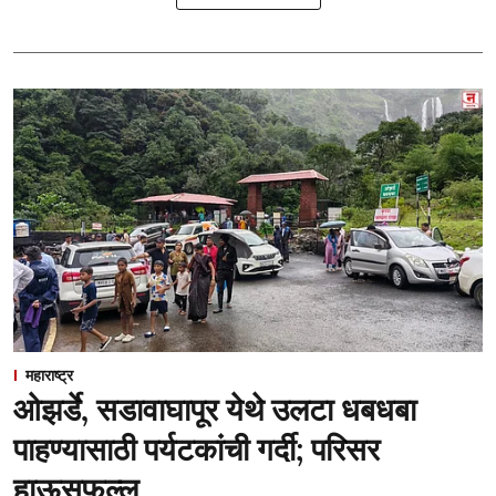
महाराष्ट्र
ओझर्डे, सडावाघापूर येथे उलटा धबधबा
पाहण्यासाठी पर्यटकांची गर्दी; परिसर
हाऊसफुल्ल