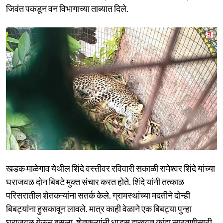
जिवंत पकडून वन विभागाच्या ताब्यात दिले.
खडक माळेगाव येथील शिंदे वस्तीवर रविवारी सकाळी रामेश्वर शिंदे यांच्या
घराजवळ दोन बिबटे मुक्त संचार करत होते. शिंदे यांनी तत्काळ
परिसरातील शेतकऱ्यांना सतर्क केले. ग्रामस्थांच्या मदतीने दोन्ही
बिबट्यांना हुसकावून लावले. मात्र काही वेळाने एक बिबट्या पुन्हा
घराजवळ येऊन बसला. शेतकऱ्यांनी धाडस दाखवत कांदा साठवणीसाठी