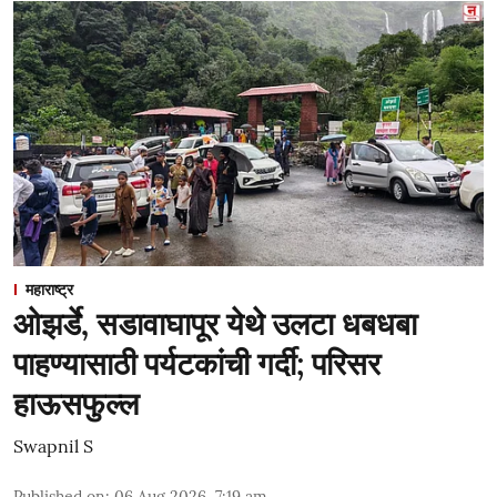
महाराष्ट्र
ओझर्डे, सडावाघापूर येथे उलटा धबधबा
पाहण्यासाठी पर्यटकांची गर्दी; परिसर
हाऊसफुल्ल
Swapnil S
Published on
:
06 Aug 2026, 7:19 am