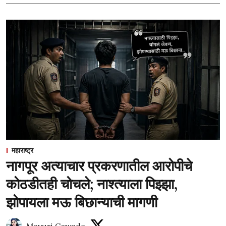
महाराष्ट्र
नागपूर अत्याचार प्रकरणातील आरोपीचे
कोठडीतही चोचले; नाश्त्याला पिझ्झा,
झोपायला मऊ बिछान्याची मागणी