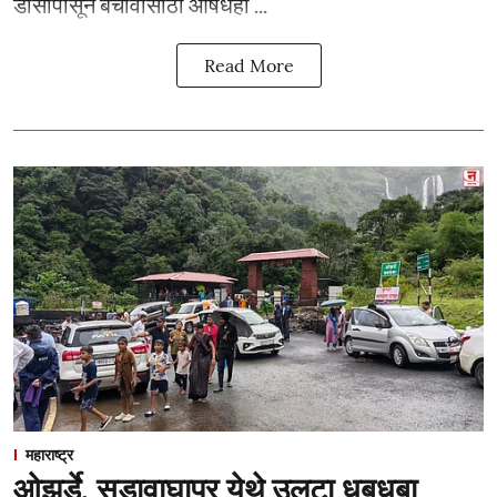
डासांपासून बचावासाठी औषधही ...
Read More
महाराष्ट्र
ओझर्डे, सडावाघापूर येथे उलटा धबधबा