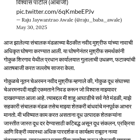
विश्वास पाटील (आबाजी)
pic.twitter.com/6qKmbeEPJv
— Raju Jaywantrao Awale (@raju_baba_awale)
May 30, 2025
आज झालेल्या संचालक मंडळाच्या बैठकीत नवीद मुश्रीफ यांच्या नावाची
अधिकृत घोषणा करण्यात आली. या घोषणेनंतर मुश्रीफ समर्थकांनी
गोकुळ शिरगाव येथील प्रधान कार्यालयात गुलालाची उधळण, फटाक्यांची
आतषबाजी करत जल्लोष साजरा केला.
गोकुळचे नूतन चेअरमन नवीद मुश्रीफ म्हणाले की, गोकुळ दूध संघाच्या
चेअरमनपदी माझी एकमताने निवड करून जो विश्वास माझ्यावर
दाखवण्यात आला आहे. त्याबद्दल मी शाहू आघाडीचे सर्व नेते मंडळी, माझे
सहकारी संचालक मंडळ तसेच माझ्या शेतकरी बांधवांचे मनपूर्वक आभार
मानतो. मी भविष्यात काम करत असताना दूध उत्पादक शेतकऱ्यांना
जास्तीत जास्त दूध दर देण्यासाठी कटिबद्ध असून दूध संकलन, प्रक्रिया
आणि विक्री व्यवस्था अधिक पारदर्शक व कार्यक्षम राबूवन नव्या
तंत्रज्ञानाचा, व्यवस्थापन प्रणालींचा समावेश करून गोकुळची गुणवत्ता