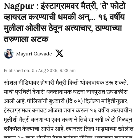
Nagpur : इंस्टाग्रामवर मैत्री, 'ते' फोटो
व्हायरल करण्याची धमकी अन्... १६ वर्षीय
मुलीला ओलीस ठेवून अत्याचार, ठाण्याच्या
तरुणाला अटक
Mayuri Gawade
Published on
:
05 Aug 2026, 9:28 am
सोशल मीडियावर होणारी मैत्री किती धोकादायक ठरू शकते,
याची प्रचिती देणारी धक्कादायक घटना नागपुरात उघडकीस
आली आहे. पोलिसांनी बुधवारी (दि ०५) दिलेल्या माहितीनुसार,
इंस्टाग्रामवर बनावट ओळख तयार करून १६ वर्षीय अल्पवयीन
मुलीशी मैत्री करणाऱ्या एका तरुणाने तिचे खासगी फोटो मिळवून
ब्लॅकमेल केल्याचा आरोप आहे. त्यानंतर तिला भाड्याच्या खोलीत
तब्बल २० तास ओलीस ठेवत वारंवार लैंगिक अत्याचार करण्यात