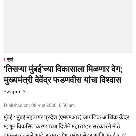
मुंबई
‘तिसऱ्या मुंबई’च्या विकासाला मिळणार वेग;
मुख्यमंत्री देवेंद्र फडणवीस यांचा विश्वास
Swapnil S
Published on
:
08 Aug 2026, 6:50 am
मुंबई : मुंबई महानगर प्रदेश (एमएमआर) जागतिक आर्थिक केंद्र
म्हणून विकसित करण्याच्या दिशेने महाराष्ट्र सरकारने मोठे
पाऊल उचलले आहे. रायगड-पेण ग्रोथ सेंटर आणि ‘मुंबई ३.०’