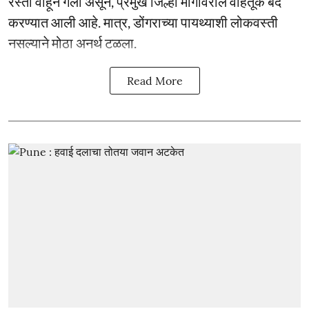
रस्ता वाहून गेला असून, प्रमुख जिल्हा मार्गावरील वाहतूक बंद
करण्यात आली आहे. मात्र, डोंगराच्या पायथ्याशी लोकवस्ती
नसल्याने मोठा अनर्थ टळला.
Read More