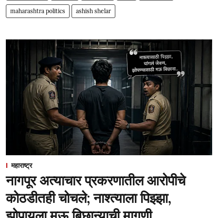
maharashtra politics
ashish shelar
महाराष्ट्र
नागपूर अत्याचार प्रकरणातील आरोपीचे
कोठडीतही चोचले; नाश्त्याला पिझ्झा,
झोपायला मऊ बिछान्याची मागणी