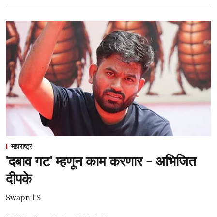
महाराष्ट्र
'दबाव गट' म्हणून काम करणार - अभिजित
दीपके
Swapnil S