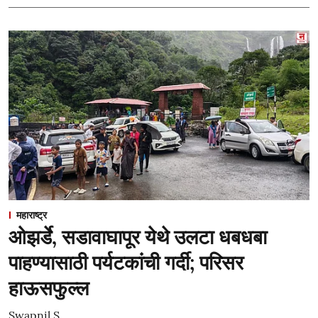
महाराष्ट्र
ओझर्डे, सडावाघापूर येथे उलटा धबधबा
पाहण्यासाठी पर्यटकांची गर्दी; परिसर
हाऊसफुल्ल
Swapnil S