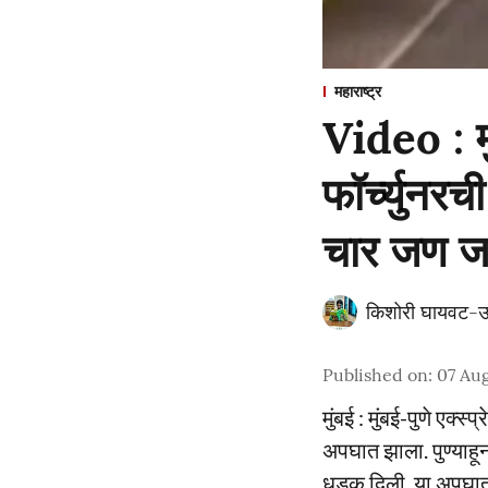
महाराष्ट्र
Video : म
फॉर्च्युनर
चार जण 
किशोरी घायवट-उ
Published on
:
07 Aug
मुंबई : मुंबई-पुणे एक्
अपघात झाला. पुण्याहून
धडक दिली. या अपघाता