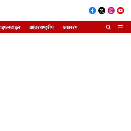
ाइफस्टाइल
आंतरराष्ट्रीय
अक्षररंग