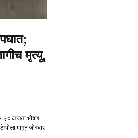
अपघात;
गीच मृत्यू,
मारे १.३० वाजता भीषण
टेम्पोला मागून जोरदार