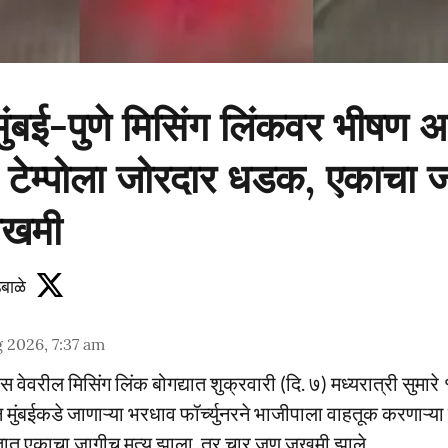
ुंबई-पुणे मिसिंग लिंकवर भीषण 
ची टेम्पोला जोरदार धडक, एकाचा जा
जखमी
बाळे
 2026, 7:37 am
स्प्रेस वेवरील मिसिंग लिंक बोगद्यात शुक्रवारी (दि. ७) मध्यरात्री सु
 मुंबईकडे जाणाऱ्या भरधाव फॉर्च्युनरने भाजीपाला वाहतूक करणाऱ्या 
त एकाचा जागीच मृत्यू झाला, तर चार जण जखमी झाले.